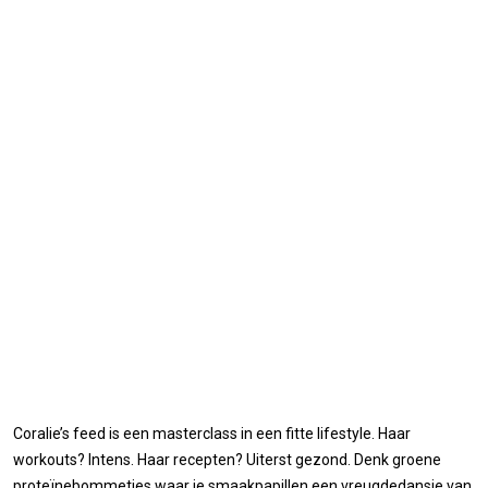
Coralie’s feed is een masterclass in een fitte lifestyle. Haar
workouts? Intens. Haar recepten? Uiterst gezond. Denk groene
proteïnebommetjes waar je smaakpapillen een vreugdedansje van