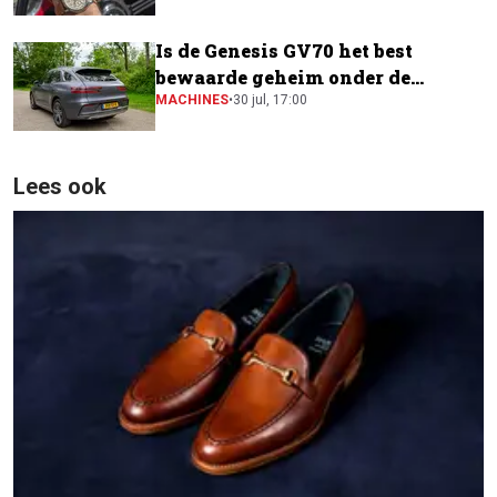
Is de Genesis GV70 het best
bewaarde geheim onder de
elektrische SUV's?
MACHINES
•
30 jul, 17:00
Lees ook