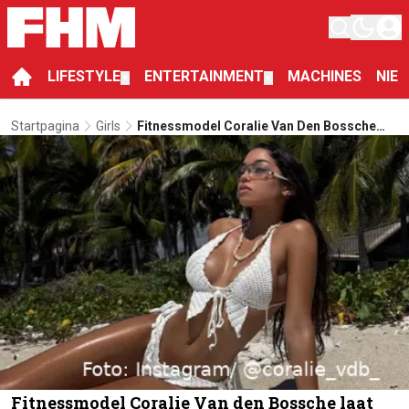
LIFESTYLE
ENTERTAINMENT
MACHINES
NIE
▼
▼
Startpagina
Girls
Fitnessmodel Coralie Van Den Bossche
Laat Ons Dromen Van Een Tripje Richting
Haar Eiland
Fitnessmodel Coralie Van den Bossche laat