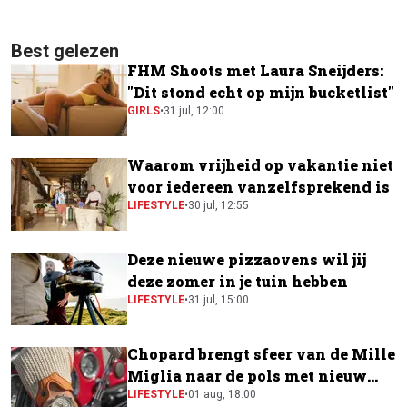
Best gelezen
FHM Shoots met Laura Sneijders:
"Dit stond echt op mijn bucketlist"
GIRLS
•
31 jul, 12:00
Waarom vrijheid op vakantie niet
voor iedereen vanzelfsprekend is
LIFESTYLE
•
30 jul, 12:55
Deze nieuwe pizzaovens wil jij
deze zomer in je tuin hebben
LIFESTYLE
•
31 jul, 15:00
Chopard brengt sfeer van de Mille
Miglia naar de pols met nieuw
horloge
LIFESTYLE
•
01 aug, 18:00