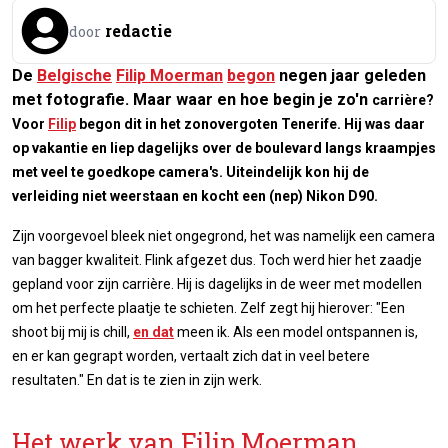
redactie
door
De
Belgische
Filip Moerman
begon
negen jaar geleden
met fotografie. Maar waar en hoe begin je zo'n
carrière?
Voor
Filip
begon dit in het zonovergoten Tenerife. Hij was daar
op vakantie en liep dagelijks over de boulevard langs kraampjes
met veel te goedkope camera's. Uiteindelijk kon hij de
verleiding niet weerstaan en kocht een (nep) Nikon D90.
Zijn voorgevoel bleek niet ongegrond, het was namelijk een camera
van bagger kwaliteit. Flink afgezet dus. Toch werd hier het zaadje
gepland voor zijn carrière. Hij is dagelijks in de weer met modellen
om het perfecte plaatje te schieten. Zelf zegt hij hierover: "Een
shoot bij mij is chill,
en dat
meen ik. Als een model ontspannen is,
en er kan gegrapt worden, vertaalt zich dat in veel betere
resultaten." En dat is te zien in zijn werk.
Het werk van Filip Moerman