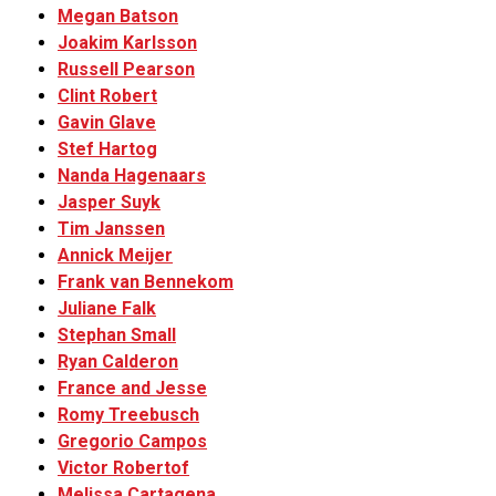
Megan Batson
Joakim Karlsson
Russell Pearson
Clint Robert
Gavin Glave
Stef Hartog
Nanda Hagenaars
Jasper Suyk
Tim Janssen
Annick Meijer
Frank van Bennekom
Juliane Falk
Stephan Small
Ryan Calderon
France and Jesse
Romy Treebusch
Gregorio Campos
Victor Robertof
Melissa Cartagena