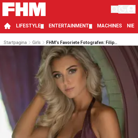
LIFESTYLE
ENTERTAINMENT
MACHINES
NIE
▼
▼
Startpagina
Girls
FHM’s Favoriete Fotografen: Filip
Moerman