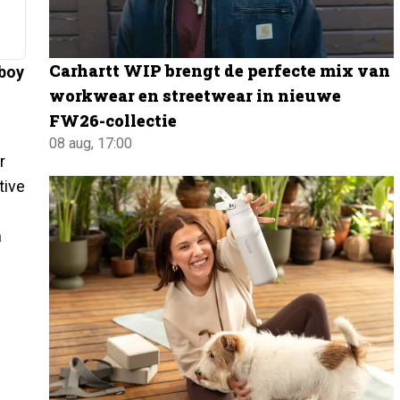
Carhartt WIP brengt de perfecte mix van
yboy
workwear en streetwear in nieuwe
FW26-collectie
08 aug, 17:00
r
tive
n