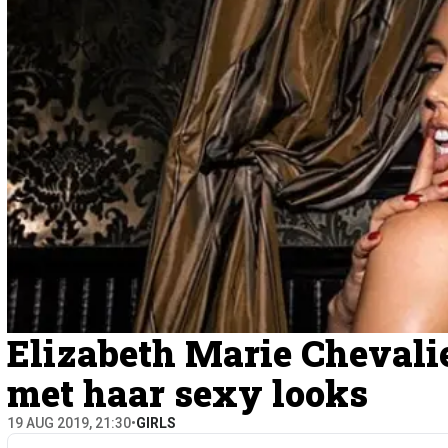
Elizabeth Marie Chevalie
met haar sexy looks
19 AUG 2019, 21:30
•
GIRLS