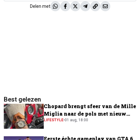
Delen met
Best gelezen
Chopard brengt sfeer van de Mille
Miglia naar de pols met nieuw
horloge
LIFESTYLE
•
01 aug, 18:00
Eerste échte gameplay van GTA 6