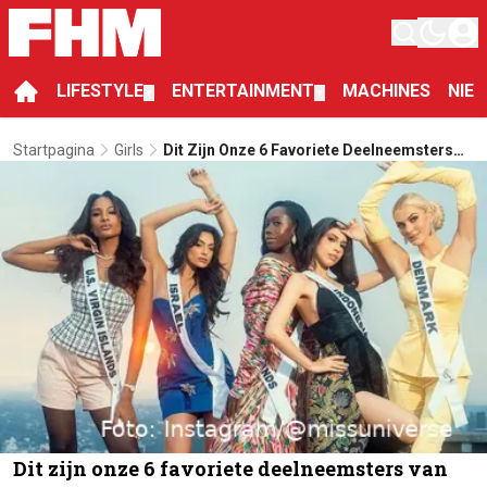
LIFESTYLE
ENTERTAINMENT
MACHINES
NIE
▼
▼
Startpagina
Girls
Dit Zijn Onze 6 Favoriete Deelneemsters
Van De Miss Universe Verkiezing
Dit zijn onze 6 favoriete deelneemsters van