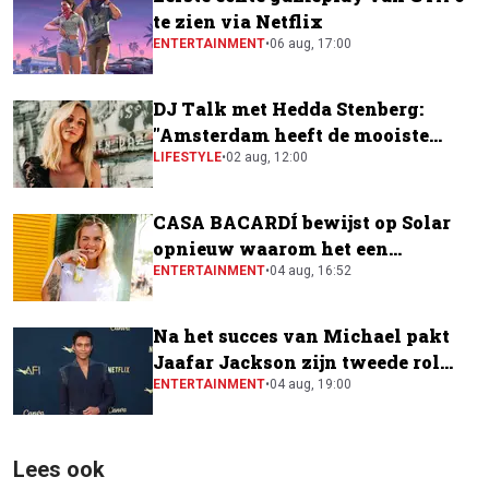
te zien via Netflix
ENTERTAINMENT
•
06 aug, 17:00
DJ Talk met Hedda Stenberg:
"Amsterdam heeft de mooiste
festivalscene van Europa"
LIFESTYLE
•
02 aug, 12:00
CASA BACARDÍ bewijst op Solar
opnieuw waarom het een
festivalfavoriet is
ENTERTAINMENT
•
04 aug, 16:52
Na het succes van Michael pakt
Jaafar Jackson zijn tweede rol
naast Will Smith
ENTERTAINMENT
•
04 aug, 19:00
Lees ook