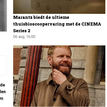
Marantz biedt de ultieme
thuisbioscoopervaring met de CINEMA
Series 2
06 aug, 16:00
 de
len
om