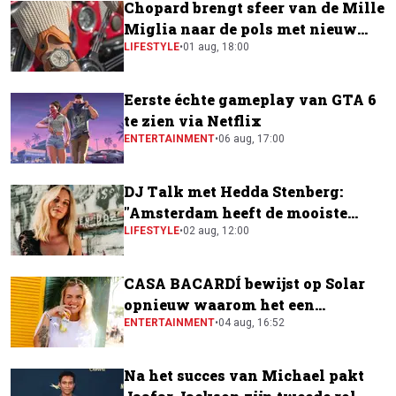
Chopard brengt sfeer van de Mille
Miglia naar de pols met nieuw
horloge
LIFESTYLE
•
01 aug, 18:00
Eerste échte gameplay van GTA 6
te zien via Netflix
ENTERTAINMENT
•
06 aug, 17:00
DJ Talk met Hedda Stenberg:
"Amsterdam heeft de mooiste
festivalscene van Europa"
LIFESTYLE
•
02 aug, 12:00
CASA BACARDÍ bewijst op Solar
opnieuw waarom het een
festivalfavoriet is
ENTERTAINMENT
•
04 aug, 16:52
Na het succes van Michael pakt