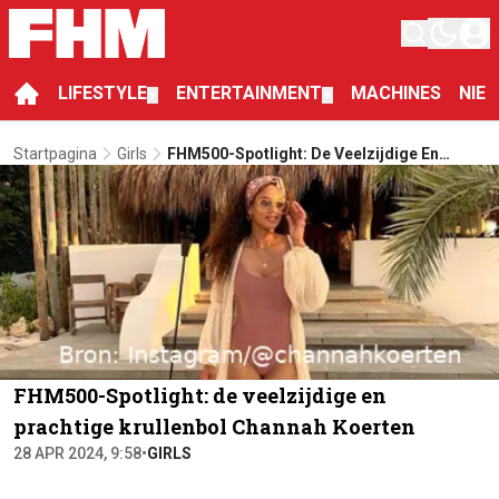
LIFESTYLE
ENTERTAINMENT
MACHINES
NIE
▼
▼
Startpagina
Girls
FHM500-Spotlight: De Veelzijdige En
Prachtige Krullenbol Channah Koerten
FHM500-Spotlight: de veelzijdige en
prachtige krullenbol Channah Koerten
28 APR 2024, 9:58
•
GIRLS