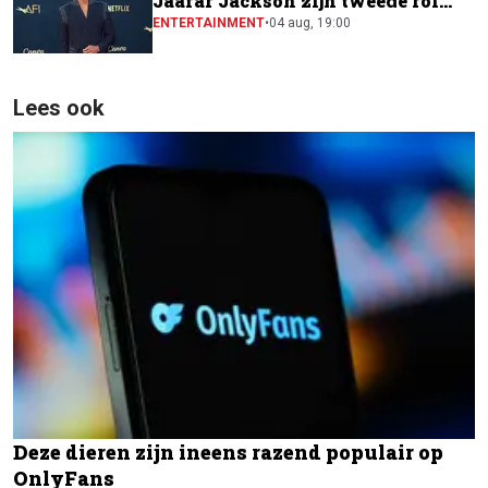
Jaafar Jackson zijn tweede rol
naast Will Smith
ENTERTAINMENT
•
04 aug, 19:00
Lees ook
Deze dieren zijn ineens razend populair op
OnlyFans