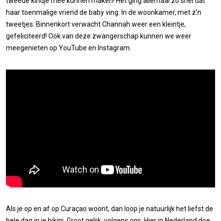
tweede kindje mee kunnen maken! Het ging allemaal zo snel dat
haar toenmalige vriend de baby ving. In de woonkamer, met z'n
tweetjes. Binnenkort verwacht Channah weer een kleintje,
gefeliciteerd! Ook van deze zwangerschap kunnen we weer
meegenieten op YouTube en Instagram.
Als je op en af op Curaçao woont, dan loop je natuurlijk het liefst de
hele dag in je bikini. Groot gelijk, volgens ons. Hier in Nederland doe