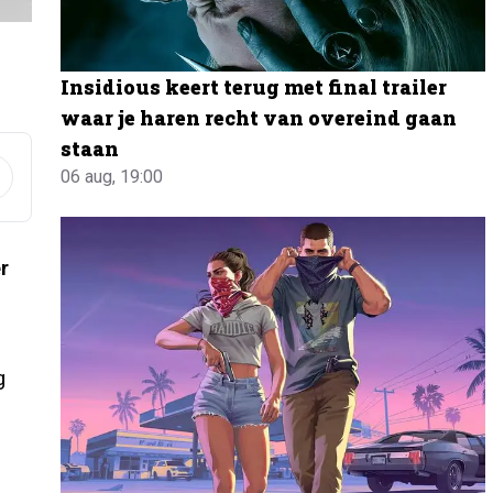
Insidious keert terug met final trailer
waar je haren recht van overeind gaan
staan
06 aug, 19:00
r
g