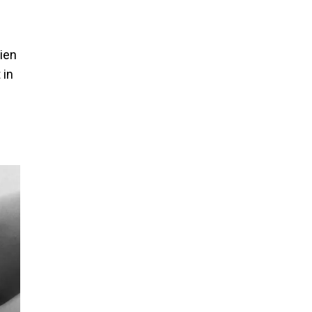
zien
 in