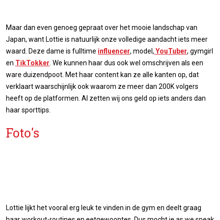
Maar dan even genoeg gepraat over het mooie landschap van
Japan, want Lottie is natuurlijk onze volledige aandacht iets meer
waard. Deze dame is fulltime
influencer
, model,
YouTuber
, gymgirl
en
TikTokker
. We kunnen haar dus ook wel omschrijven als een
ware duizendpoot. Met haar content kan ze alle kanten op, dat
verklaart waarschijnlijk ook waarom ze meer dan 200K volgers
heeft op de platformen. Al zetten wij ons geld op iets anders dan
haar sporttips.
Foto's
Lottie lijkt het vooral erg leuk te vinden in de gym en deelt graag
haar workout-routines en eetgewoontes. Dus mocht je as we speak