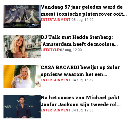
Vandaag 57 jaar geleden werd de
meest iconische platencover ooit
gemaakt
ENTERTAINMENT
•
08 aug, 12:00
DJ Talk met Hedda Stenberg:
"Amsterdam heeft de mooiste
festivalscene van Europa"
LIFESTYLE
•
02 aug, 12:00
CASA BACARDÍ bewijst op Solar
opnieuw waarom het een
festivalfavoriet is
ENTERTAINMENT
•
04 aug, 16:52
Na het succes van Michael pakt
Jaafar Jackson zijn tweede rol
naast Will Smith
ENTERTAINMENT
•
04 aug, 19:00