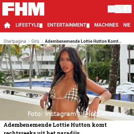
LIFESTYLE
ENTERTAINMENT
MACHINES
NIE
▼
▼
Startpagina
Girls
Adembenemende Lottie Hutton Komt
Rechtsreeks Uit Het Paradijs
Adembenemende Lottie Hutton komt
rechtsreeks uit het paradijs