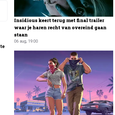
Insidious keert terug met final trailer
waar je haren recht van overeind gaan
staan
06 aug, 19:00
 te