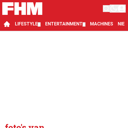
LIFESTYLE
ENTERTAINMENT
MACHINES
NIE
▼
▼
foto's van