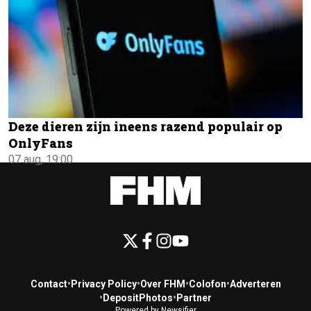
Deze dieren zijn ineens razend populair op
OnlyFans
07 aug, 19:00
Contact
•
Privacy Policy
•
Over FHM
•
Colofon
•
Adverteren
•
DepositPhotos
•
Partner
Powered by Newsifier