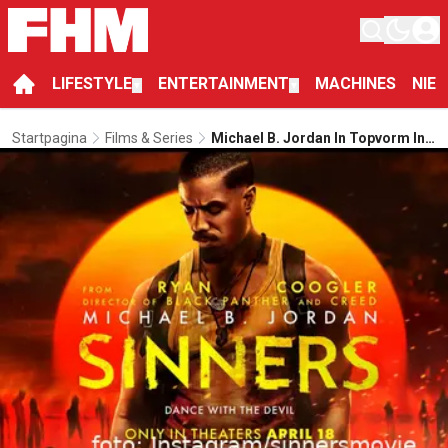
LIFESTYLE
ENTERTAINMENT
MACHINES
NIE
▼
▼
Startpagina
Films & Series
Michael B. Jordan In Topvorm In
Cooglers Meeslepende
Horrorfilm Sinners