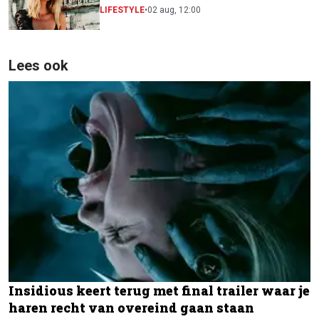
festivalscene van Europa"
LIFESTYLE
•
02 aug, 12:00
Lees ook
Insidious keert terug met final trailer waar je
haren recht van overeind gaan staan