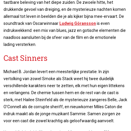
tastbare beleving van het diepe zuiden. De zwoele hitte, het
drukkende gevoel van dreiging, en de mysterieuze nachten komen
allemaal tot leven in beelden die je als kijker bijna mee-ervaart. De
soundtrack van Oscarwinnaar
Ludwig Göransson
is even
indrukwekkend: een mix van blues, jazz en gotische elementen die
naadloos aansluiten bij de sfeer van de film en de emotionele
lading versterken.
Cast Sinners
Michael B. Jordan levert een meesterlijke prestatie. In zijn
vertolking van zowel Smoke als Stack weet hij twee duidelijk
verschillende karakters neer te zetten, elk met hun eigen littekens
en verlangens. De chemie tussen hem en de rest van de cast is
sterk, met Hailee Steinfeld als de mysterieuze zangeres Belle, Jack
O’Connell als de corrupte sheriff, en nieuwkomer Miles Caton die
indruk maakt als de jonge muzikant Sammie. Samen zorgen ze
voor een cast die zowel krachtig als geloofwaardig aanvoelt.