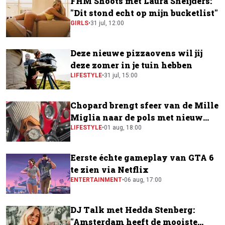
FHM Shoots met Laura Sneijders:
"Dit stond echt op mijn bucketlist"
GIRLS
•
31 jul, 12:00
Deze nieuwe pizzaovens wil jij
deze zomer in je tuin hebben
LIFESTYLE
•
31 jul, 15:00
Chopard brengt sfeer van de Mille
Miglia naar de pols met nieuw
horloge
LIFESTYLE
•
01 aug, 18:00
Eerste échte gameplay van GTA 6
te zien via Netflix
ENTERTAINMENT
•
06 aug, 17:00
DJ Talk met Hedda Stenberg:
"Amsterdam heeft de mooiste