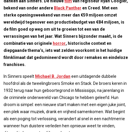
danken aan Sinners. De nieuwe
film
van regisseur Ryan Coogler,
bekend van onder andere
Black Panther
en Creed. Met een
sterke openingsweekend van meer dan €59 miljoen omzet
wereldwijd tegenover een productiebudget van €84 miljoen, is
de film goed op weg om uit te groeien tot een van de
verrassingen van het jaar. Wat Sinners bijzonder maakt, is de
combinatie van originele
horror
, historische context en
diepgaande thema’s, iets wat zelden voorkomt in het huidige
filmklimaat dat gedomineerd wordt door remakes en eindeloze
franchises.
In Sinners speelt
Michael B. Jordan
een uitdagende dubbele
hoofdrol als de tweelingbroers Smoke en Stack. De broers keren in
1932 terug naar hun geboortegrond in Mississippi, na jarenlang in
de criminele onderwereld van Chicago te hebben geleefd. Hun
droom is simpel: een nieuwe start maken met een eigen juke joint,
een plek waar muziek, drank en vrijheid samenkomen. Wat begint
als een poging tot verlossing, verandert al snel in een nachtmerrie
wanneer hun duistere verleden hen opnieuw weet te vinden,