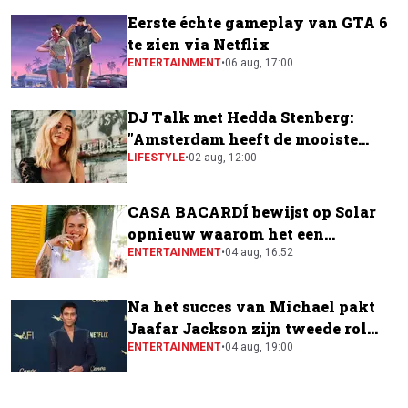
Eerste échte gameplay van GTA 6
te zien via Netflix
ENTERTAINMENT
•
06 aug, 17:00
DJ Talk met Hedda Stenberg:
"Amsterdam heeft de mooiste
festivalscene van Europa"
LIFESTYLE
•
02 aug, 12:00
CASA BACARDÍ bewijst op Solar
opnieuw waarom het een
festivalfavoriet is
ENTERTAINMENT
•
04 aug, 16:52
Na het succes van Michael pakt
Jaafar Jackson zijn tweede rol
naast Will Smith
ENTERTAINMENT
•
04 aug, 19:00