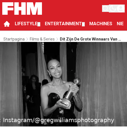
LIFESTYLE
ENTERTAINMENT
MACHINES
NIE
▼
▼
Startpagina
Films & Series
Dit Zijn De Grote Winnaars Van De
Golden Globes 2025