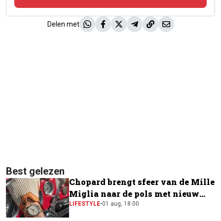
Delen met
Best gelezen
Chopard brengt sfeer van de Mille
Miglia naar de pols met nieuw
horloge
LIFESTYLE
•
01 aug, 18:00