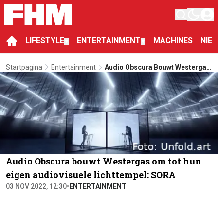
LIFESTYLE
ENTERTAINMENT
MACHINES
NIE
▼
▼
Startpagina
Entertainment
Audio Obscura Bouwt Westergas
Om Tot Hun Eigen Audiovisuele
Lichttempel: SORA
Audio Obscura bouwt Westergas om tot hun
eigen audiovisuele lichttempel: SORA
03 NOV 2022, 12:30
•
ENTERTAINMENT