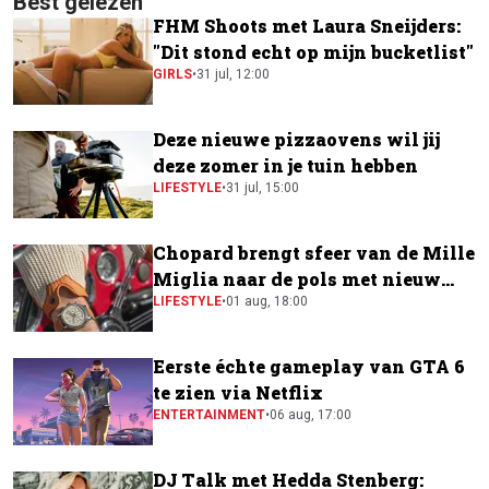
Best gelezen
FHM Shoots met Laura Sneijders:
"Dit stond echt op mijn bucketlist"
GIRLS
•
31 jul, 12:00
Deze nieuwe pizzaovens wil jij
deze zomer in je tuin hebben
LIFESTYLE
•
31 jul, 15:00
Chopard brengt sfeer van de Mille
Miglia naar de pols met nieuw
horloge
LIFESTYLE
•
01 aug, 18:00
Eerste échte gameplay van GTA 6
te zien via Netflix
ENTERTAINMENT
•
06 aug, 17:00
DJ Talk met Hedda Stenberg: