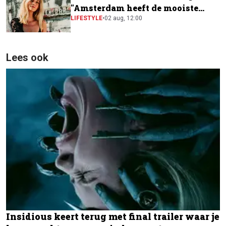
"Amsterdam heeft de mooiste
festivalscene van Europa"
LIFESTYLE
•
02 aug, 12:00
Lees ook
Insidious keert terug met final trailer waar je