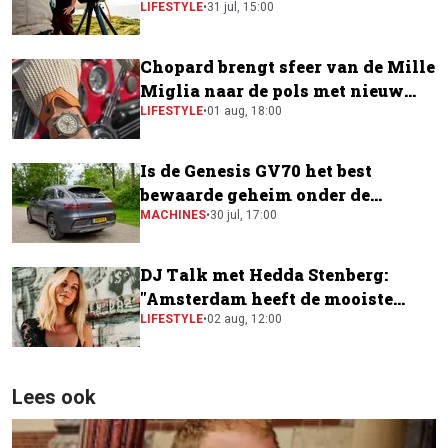
LIFESTYLE
•
31 jul, 15:00
Chopard brengt sfeer van de Mille
Miglia naar de pols met nieuw
horloge
LIFESTYLE
•
01 aug, 18:00
Is de Genesis GV70 het best
bewaarde geheim onder de
elektrische SUV's?
MACHINES
•
30 jul, 17:00
DJ Talk met Hedda Stenberg:
"Amsterdam heeft de mooiste
festivalscene van Europa"
LIFESTYLE
•
02 aug, 12:00
Lees ook