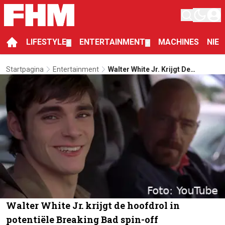
LIFESTYLE
ENTERTAINMENT
MACHINES
NIE
▼
▼
Startpagina
Entertainment
Walter White Jr. Krijgt De
Hoofdrol In Potentiële Breaking
Bad Spin-Off
Walter White Jr. krijgt de hoofdrol in
potentiële Breaking Bad spin-off