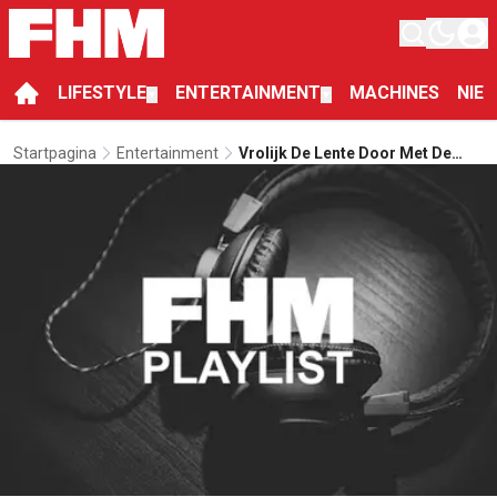
LIFESTYLE
ENTERTAINMENT
MACHINES
NIE
▼
▼
Startpagina
Entertainment
Vrolijk De Lente Door Met De
Frisse Tunes Van De FHM
Playlist Mixtape Vol. 2