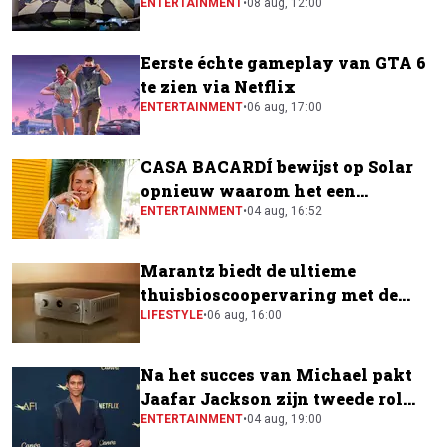
gemaakt
ENTERTAINMENT
•
08 aug, 12:00
Eerste échte gameplay van GTA 6
te zien via Netflix
ENTERTAINMENT
•
06 aug, 17:00
CASA BACARDÍ bewijst op Solar
opnieuw waarom het een
festivalfavoriet is
ENTERTAINMENT
•
04 aug, 16:52
Marantz biedt de ultieme
thuisbioscoopervaring met de
CINEMA Series 2
LIFESTYLE
•
06 aug, 16:00
Na het succes van Michael pakt
Jaafar Jackson zijn tweede rol
naast Will Smith
ENTERTAINMENT
•
04 aug, 19:00