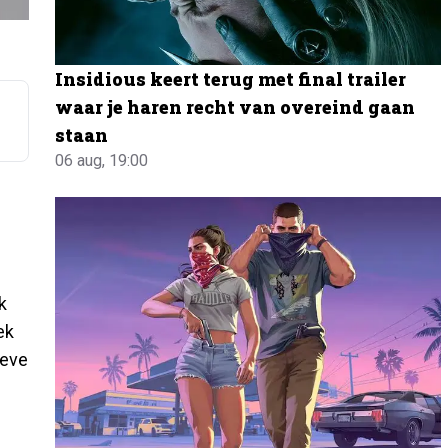
Insidious keert terug met final trailer
waar je haren recht van overeind gaan
staan
06 aug, 19:00
k
ek
ieve