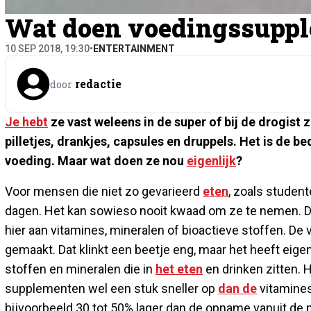
Wat doen voedingssuppl
10 SEP 2018, 19:30
•
ENTERTAINMENT
redactie
door
Je hebt
ze vast weleens in de super of bij de drogist z
pilletjes, drankjes, capsules en druppels. Het is de b
voeding. Maar wat doen ze nou
eigenlijk
?
Voor mensen die niet zo gevarieerd
eten
, zoals studen
dagen. Het kan sowieso nooit kwaad om ze te nemen. 
hier aan vitamines, mineralen of bioactieve stoffen. De
gemaakt. Dat klinkt een beetje eng, maar het heeft eigen
stoffen en mineralen die in
het eten
en drinken zitten. 
supplementen wel een stuk sneller op
dan de
vitamines
bijvoorbeeld 30 tot 50% lager dan de opname vanuit de pi