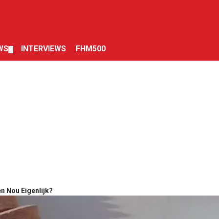
WS
INTERVIEWS
FHM500
▼
 Nou Eigenlijk?