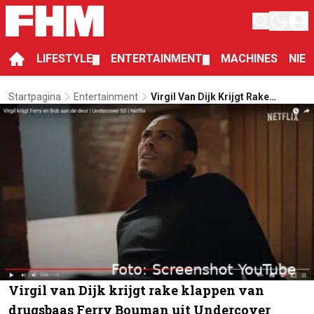
LIFESTYLE
ENTERTAINMENT
MACHINES
NIE
▼
▼
Startpagina
Entertainment
Virgil Van Dijk Krijgt Rake
Klappen Van Drugsbaas Ferry
Bouman Uit Undercover
Virgil van Dijk krijgt rake klappen van
drugsbaas Ferry Bouman uit Undercover