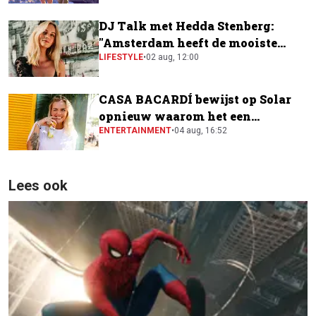
DJ Talk met Hedda Stenberg:
"Amsterdam heeft de mooiste
festivalscene van Europa"
LIFESTYLE
•
02 aug, 12:00
CASA BACARDÍ bewijst op Solar
opnieuw waarom het een
festivalfavoriet is
ENTERTAINMENT
•
04 aug, 16:52
Lees ook