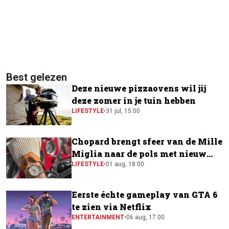
Best gelezen
Deze nieuwe pizzaovens wil jij
deze zomer in je tuin hebben
LIFESTYLE
•
31 jul, 15:00
Chopard brengt sfeer van de Mille
Miglia naar de pols met nieuw
horloge
LIFESTYLE
•
01 aug, 18:00
Eerste échte gameplay van GTA 6
te zien via Netflix
ENTERTAINMENT
•
06 aug, 17:00