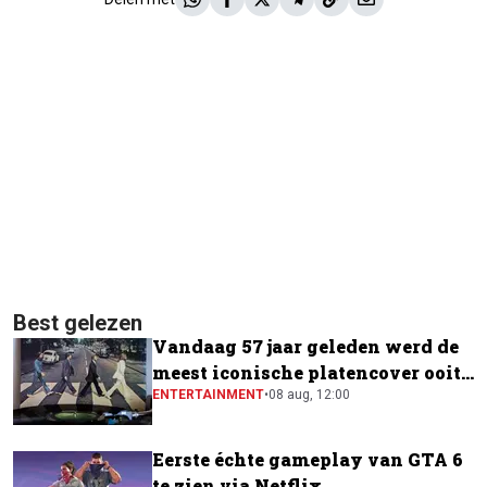
Best gelezen
Vandaag 57 jaar geleden werd de
meest iconische platencover ooit
gemaakt
ENTERTAINMENT
•
08 aug, 12:00
Eerste échte gameplay van GTA 6
te zien via Netflix