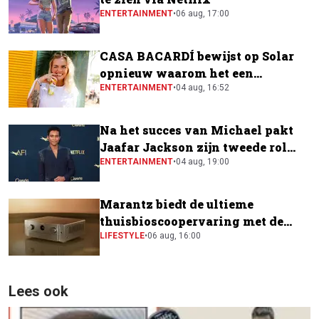
ENTERTAINMENT
•
06 aug, 17:00
CASA BACARDÍ bewijst op Solar
opnieuw waarom het een
festivalfavoriet is
ENTERTAINMENT
•
04 aug, 16:52
Na het succes van Michael pakt
Jaafar Jackson zijn tweede rol
naast Will Smith
ENTERTAINMENT
•
04 aug, 19:00
Marantz biedt de ultieme
thuisbioscoopervaring met de
CINEMA Series 2
LIFESTYLE
•
06 aug, 16:00
Lees ook