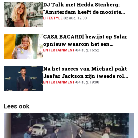
DJ Talk met Hedda Stenberg:
"Amsterdam heeft de mooiste
festivalscene van Europa"
LIFESTYLE
•
02 aug, 12:00
CASA BACARDÍ bewijst op Solar
opnieuw waarom het een
festivalfavoriet is
ENTERTAINMENT
•
04 aug, 16:52
Na het succes van Michael pakt
Jaafar Jackson zijn tweede rol
naast Will Smith
ENTERTAINMENT
•
04 aug, 19:00
Lees ook