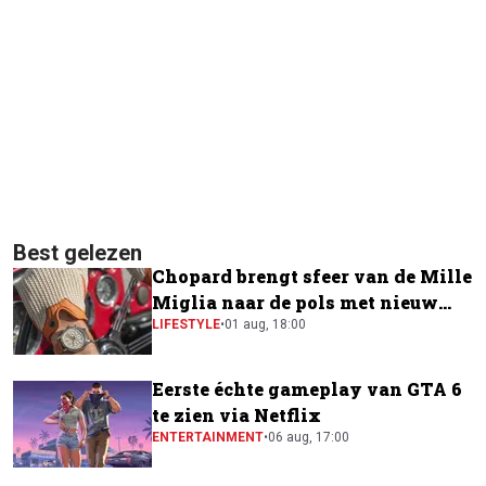
Best gelezen
Chopard brengt sfeer van de Mille
Miglia naar de pols met nieuw
horloge
LIFESTYLE
•
01 aug, 18:00
Eerste échte gameplay van GTA 6
te zien via Netflix
ENTERTAINMENT
•
06 aug, 17:00