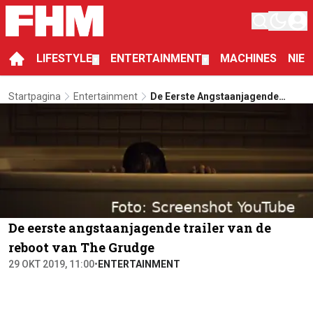
LIFESTYLE
ENTERTAINMENT
MACHINES
NIE
▼
▼
Startpagina
Entertainment
De Eerste Angstaanjagende
Trailer Van De Reboot Van The
Grudge
De eerste angstaanjagende trailer van de
reboot van The Grudge
29 OKT 2019, 11:00
•
ENTERTAINMENT