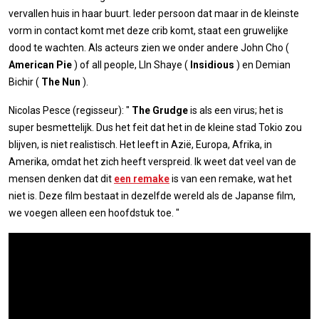
vervallen huis in haar buurt. Ieder persoon dat maar in de kleinste
vorm in contact komt met deze crib komt, staat een gruwelijke
dood te wachten. Als acteurs zien we onder andere John Cho (
American Pie
) of all people, LIn Shaye (
Insidious
) en Demian
Bichir (
The Nun
).
Nicolas Pesce (regisseur): "
The Grudge
is als een virus; het is
super besmettelijk. Dus het feit dat het in de kleine stad Tokio zou
blijven, is niet realistisch. Het leeft in Azië, Europa, Afrika, in
Amerika, omdat het zich heeft verspreid. Ik weet dat veel van de
mensen denken dat dit
een remake
is van een remake, wat het
niet is. Deze film bestaat in dezelfde wereld als de Japanse film,
we voegen alleen een hoofdstuk toe. "