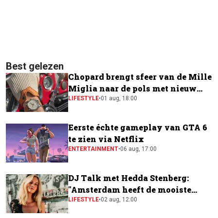
Best gelezen
Chopard brengt sfeer van de Mille
Miglia naar de pols met nieuw
horloge
LIFESTYLE
•
01 aug, 18:00
Eerste échte gameplay van GTA 6
te zien via Netflix
ENTERTAINMENT
•
06 aug, 17:00
DJ Talk met Hedda Stenberg:
"Amsterdam heeft de mooiste
festivalscene van Europa"
LIFESTYLE
•
02 aug, 12:00