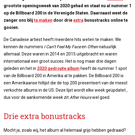
grootste openingsweek van 2020 gehad en staat nu al nummer 1
op de Billboard 200 in de Verenigde Staten. Daarnaast weet de
zanger ons blij
te maken
door drie
extra
bonustracks online te
gooien.
De Canadese artiest heeft meerdere hits weten te maken. We
kennen de nummers
I Can’t Feel My Face
en
Often
natuurlijk
allemaal. Deze waren in 2014 en 2015 uitgebracht en waren
internationaal een groot succes. Het is nog maar drie dagen
geleden en het in
2020 gedropte album
heeft de nummer 1 spot
van de Billboard 200 in Amerika al te pakken. De Billboard 200 is
een Amerikaanse hitlijst die de top 200 presenteert van de meest
verkochte albums in de US. Deze lijst wordt elke week geüpdatet
,
dus voor de aankomende week zit
After Hours
wel goed.
Drie extra bonustracks
Mocht je, zoals wij, het album al helemaal grijs hebben gedraaid?