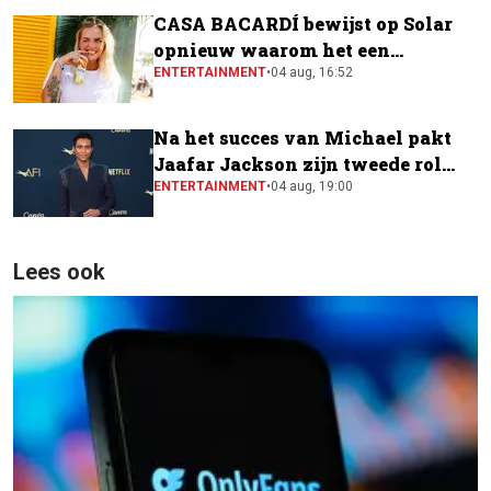
CASA BACARDÍ bewijst op Solar
opnieuw waarom het een
festivalfavoriet is
ENTERTAINMENT
•
04 aug, 16:52
Na het succes van Michael pakt
Jaafar Jackson zijn tweede rol
naast Will Smith
ENTERTAINMENT
•
04 aug, 19:00
Lees ook