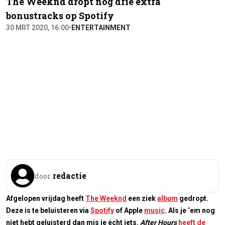
The Weeknd dropt nog drie extra
bonustracks op Spotify
30 MRT 2020, 16:00
•
ENTERTAINMENT
redactie
door
Afgelopen vrijdag heeft
The Weeknd
een ziek
album
gedropt.
Deze is te beluisteren via
Spotify
of Apple
music
. Als je ‘em nog
niet hebt geluisterd dan mis je écht iets.
After Hours
heeft de