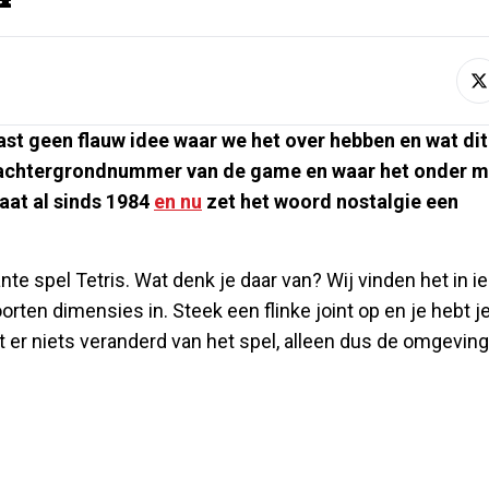
st geen flauw idee waar we het over hebben en wat dit
t achtergrondnummer van de game en waar het onder 
aat al sinds 1984
en nu
zet het woord nostalgie een
nte spel Tetris. Wat denk je daar van? Wij vinden het in i
oorten dimensies in. Steek een flinke joint op en je hebt j
t er niets veranderd van het spel, alleen dus de omgevin