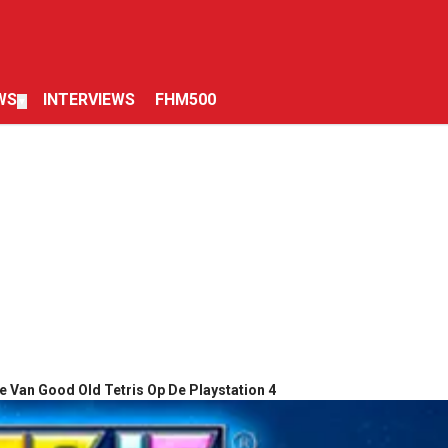
WS
INTERVIEWS
FHM500
▼
ie Van Good Old Tetris Op De Playstation 4