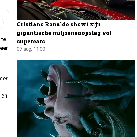
Cristiano Ronaldo showt zijn
gigantische miljoenenopslag vol
 te
supercars
meer
07 aug, 11:00
eder
e
g en