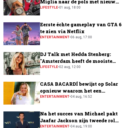
Miglia naar de pols met nieuw
horloge
LIFESTYLE
•
01 aug, 18:00
Eerste échte gameplay van GTA 6
te zien via Netflix
ENTERTAINMENT
•
06 aug, 17:00
DJ Talk met Hedda Stenberg:
"Amsterdam heeft de mooiste
festivalscene van Europa"
LIFESTYLE
•
02 aug, 12:00
CASA BACARDÍ bewijst op Solar
opnieuw waarom het een
festivalfavoriet is
ENTERTAINMENT
•
04 aug, 16:52
Na het succes van Michael pakt
Jaafar Jackson zijn tweede rol
naast Will Smith
ENTERTAINMENT
•
04 aug, 19:00