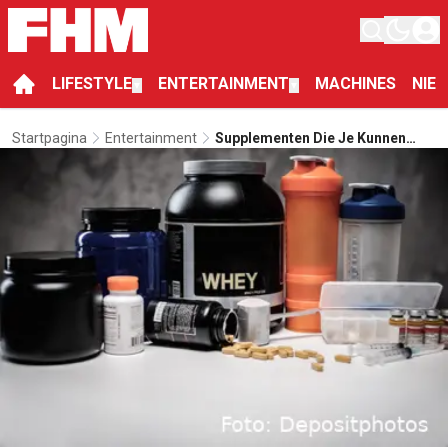
LIFESTYLE
ENTERTAINMENT
MACHINES
NIE
▼
▼
Startpagina
Entertainment
Supplementen Die Je Kunnen
Helpen Om Je Sportdoelen Te
Behalen