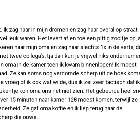
. Ik zag haar in mijn dromen en zag haar overal op straat.
leuk waren. Het levert af en toe een pittig zooitje op, 
keren naar mijn oma en zag haar slechts 1x in de verte, d
et twee collega's, tja dan kun je vrijwel niks onderneme
ijn oma in de kamer toen ik kwam binnenlopen! Ik moest
rhad. Ze kan soms nog verdomde scherp uit de hoek kom
 vroeg of ik ook wat wilde, dus ik zei zeer tactisch dat ik
eukentje kon oma ons net niet zien. Het gebeurde heel sne
over 15 minuten naar kamer 128 moest komen, terwijl ze
erheid. Ze gaf oma koffie en ik liep terug naar de
scherp die ouwe.