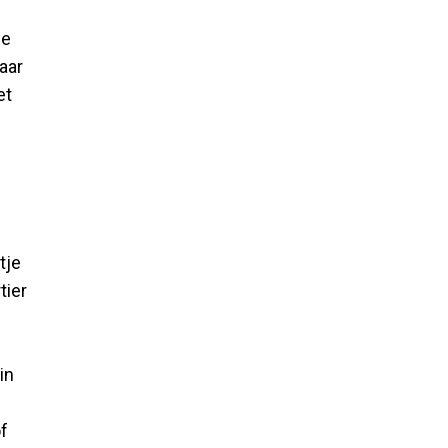
de
aar
et
tje
tier
in
of