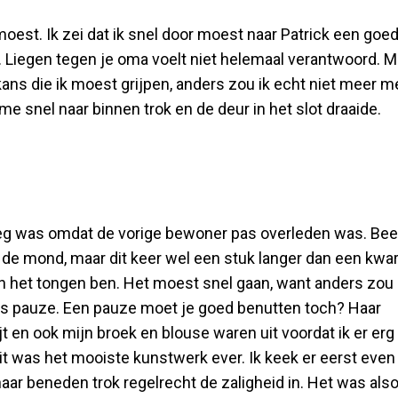
 moest. Ik zei dat ik snel door moest naar Patrick een goe
. Liegen tegen je oma voelt niet helemaal verantwoord. M
kans die ik moest grijpen, anders zou ik echt niet meer m
me snel naar binnen trok en de deur in het slot draaide.
eeg was omdat de vorige bewoner pas overleden was. Bee
 de mond, maar dit keer wel een stuk langer dan een kwar
an het tongen ben. Het moest snel gaan, want anders zou
jes pauze. Een pauze moet je goed benutten toch? Haar
jt en ook mijn broek en blouse waren uit voordat ik er erg 
dit was het mooiste kunstwerk ever. Ik keek er eerst even
 naar beneden trok regelrecht de zaligheid in. Het was als