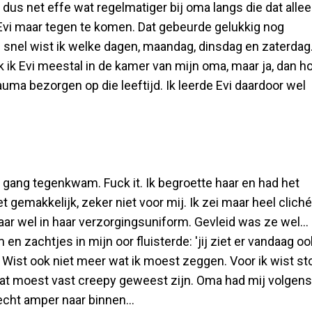
m dus net effe wat regelmatiger bij oma langs die dat alle
 Evi maar tegen te komen. Dat gebeurde gelukkig nog
l snel wist ik welke dagen, maandag, dinsdag en zaterdag
ak ik Evi meestal in de kamer van mijn oma, maar ja, dan h
trauma bezorgen op die leeftijd. Ik leerde Evi daardoor wel
gang tegenkwam. Fuck it. Ik begroette haar en had het
gemakkelijk, zeker niet voor mij. Ik zei maar heel cliché
daar wel in haar verzorgingsuniform. Gevleid was ze wel...
 zachtjes in mijn oor fluisterde: 'jij ziet er vandaag oo
et. Wist ook niet meer wat ik moest zeggen. Voor ik wist s
 Dat moest vast creepy geweest zijn. Oma had mij volgens
echt amper naar binnen...