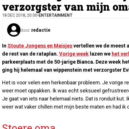
verzorgster van mijn om
18 DEC 2018, 20:00
•
ENTERTAINMENT
redactie
door
In
Stoute Jongens en Meisjes
vertellen we de meest 
de rest van de rataplan.
Vorige week
lazen we
het ver
parkeerplaats met de 50-jarige Bianca. Deze week het
ging hij helemaal van wippenstein met verzorgster Evi.
Het is voor velen een herkenbaar probleem. Je vorige rela
weer moet oppakken. Ik was echt seksueel gefrustreerd 
Je gaat van iets naar helemaal niets. Dat is ronduit kut. 
weer wat vaker chillen met mijn beste maten en had ik o
Stoere oma