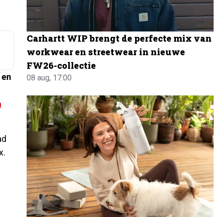
Carhartt WIP brengt de perfecte mix van
workwear en streetwear in nieuwe
FW26-collectie
 en
08 aug, 17:00
a
ad
x.