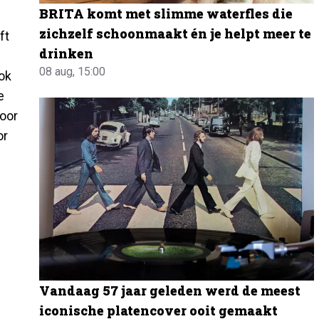
BRITA komt met slimme waterfles die
zichzelf schoonmaakt én je helpt meer te
ft
drinken
08 aug, 15:00
ook
e
oor
or
Vandaag 57 jaar geleden werd de meest
iconische platencover ooit gemaakt