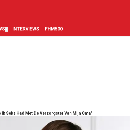
WS
INTERVIEWS
FHM500
▼
e Ik Seks Had Met De Verzorgster Van Mijn Oma'