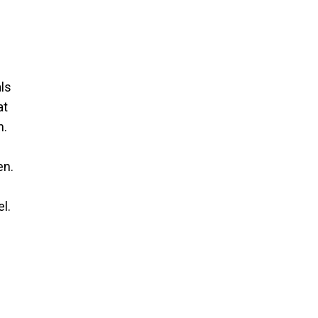
als
at
n.
en.
l.