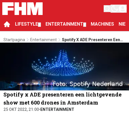
LIFESTYLE
ENTERTAINMENT
MACHINES
NIE
▼
▼
Startpagina
Entertainment
Spotify X ADE Presenteren Een
Lichtgevende Show Met 600
Drones In Amsterdam
Spotify x ADE presenteren een lichtgevende
show met 600 drones in Amsterdam
25 OKT 2022, 21:00
•
ENTERTAINMENT