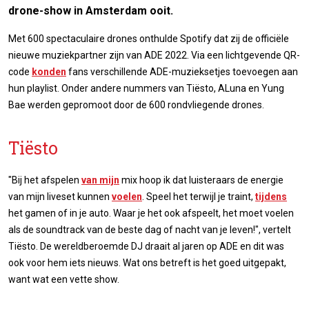
drone-show in Amsterdam ooit.
Met 600 spectaculaire drones onthulde Spotify dat zij de officiële
nieuwe muziekpartner zijn van ADE 2022. Via een lichtgevende QR-
code
konden
fans verschillende ADE-muzieksetjes toevoegen aan
hun playlist. Onder andere nummers van Tiësto, ALuna en Yung
Bae werden gepromoot door de 600 rondvliegende drones.
Tiësto
"Bij het afspelen
van mijn
mix hoop ik dat luisteraars de energie
van mijn liveset kunnen
voelen
. Speel het terwijl je traint,
tijdens
het gamen of in je auto. Waar je het ook afspeelt, het moet voelen
als de soundtrack van de beste dag of nacht van je leven!", vertelt
Tiësto. De wereldberoemde DJ draait al jaren op ADE en dit was
ook voor hem iets nieuws. Wat ons betreft is het goed uitgepakt,
want wat een vette show.