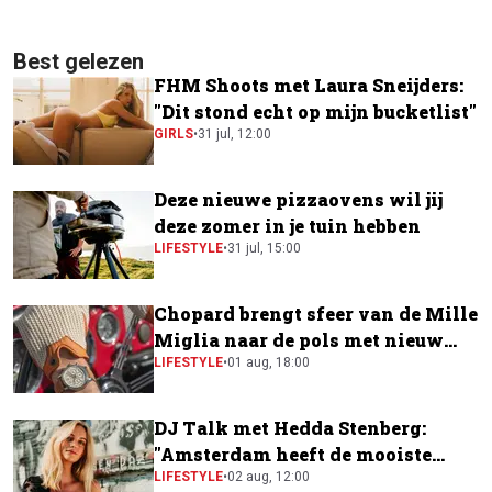
Best gelezen
FHM Shoots met Laura Sneijders:
"Dit stond echt op mijn bucketlist"
GIRLS
•
31 jul, 12:00
Deze nieuwe pizzaovens wil jij
deze zomer in je tuin hebben
LIFESTYLE
•
31 jul, 15:00
Chopard brengt sfeer van de Mille
Miglia naar de pols met nieuw
horloge
LIFESTYLE
•
01 aug, 18:00
DJ Talk met Hedda Stenberg:
"Amsterdam heeft de mooiste
festivalscene van Europa"
LIFESTYLE
•
02 aug, 12:00