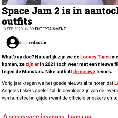
Space Jam 2 is in aantoc
outfits
13 FEB 2020, 14:00
•
ENTERTAINMENT
redactie
door
What’s up doc? Natuurlijk zijn we de
Looney Tunes
nie
komen, ze
zijn er
in 2021 toch weer met een nieuwe f
tegen de Monstars. Nike onthult
de nieuwe
tenues.
Vorig jaar kregen we het goede nieuws al te horen dat
L
Angeles Lakers speler zal de opvolger zijn van de leve
van hun stoel af glijden want de officiële sneakers en te
Aanpassingen tenue