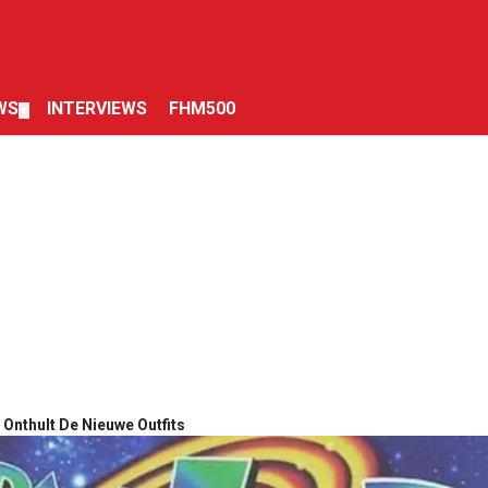
WS
INTERVIEWS
FHM500
▼
 Onthult De Nieuwe Outfits