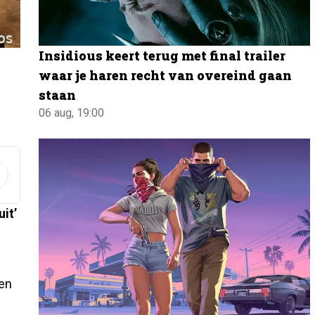
Insidious keert terug met final trailer
waar je haren recht van overeind gaan
l
staan
06 aug, 19:00
it’
gen