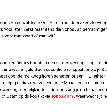
n Sonos Sub en/of twee One SL-surroundspeakers toevoeg
ts voor later. Eerst maar eens die Sonos Arc bemachtigen
 je voor mat zwart of mat wit?
t Sonos en Disney+ hebben een samenwerking aangekond
n serie waarin geluid een essentiële rol speelt en zo je St
eet door de melkweg horen schieten of een TIE Fighter
rdt op grandioze wijze iconische Mandalorian geluiden
nwerking feestelijk in te luiden, ontvang je nu 6 maanden
 of Beam op de kop tikt via
sonos.com
. Waar wacht je n