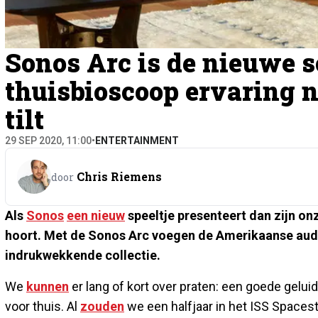
Sonos Arc is de nieuwe s
thuisbioscoop ervaring n
tilt
29 SEP 2020, 11:00
•
ENTERTAINMENT
Chris Riemens
door
Als
Sonos
een nieuw
speeltje presenteert dan zijn on
hoort. Met de Sonos Arc voegen de Amerikaanse aud
indrukwekkende collectie.
We
kunnen
er lang of kort over praten: een goede geluid
voor thuis. Al
zouden
we een halfjaar in het ISS Spaces