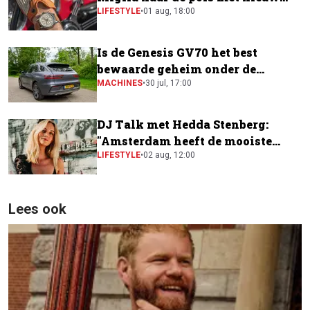
horloge
LIFESTYLE
•
01 aug, 18:00
Is de Genesis GV70 het best
bewaarde geheim onder de
elektrische SUV's?
MACHINES
•
30 jul, 17:00
DJ Talk met Hedda Stenberg:
"Amsterdam heeft de mooiste
festivalscene van Europa"
LIFESTYLE
•
02 aug, 12:00
Lees ook