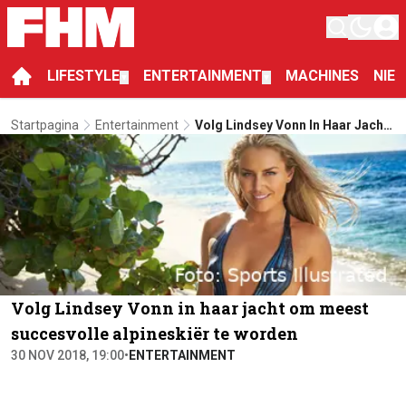
LIFESTYLE
ENTERTAINMENT
MACHINES
NIE
▼
▼
Startpagina
Entertainment
Volg Lindsey Vonn In Haar Jacht
Om Meest Succesvolle
Alpineskiër Te Worden
Volg Lindsey Vonn in haar jacht om meest
succesvolle alpineskiër te worden
30 NOV 2018, 19:00
•
ENTERTAINMENT