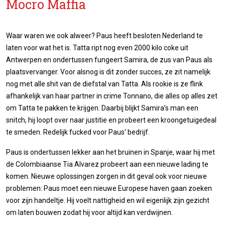
Mocro Maffia
Waar waren we ook alweer? Paus heeft besloten Nederland te
laten voor wat het is. Tatta ript nog even 2000 kilo coke uit
Antwerpen en ondertussen fungeert Samira, de zus van Paus als
plaatsvervanger. Voor alsnog is dit zonder succes, ze zit namelijk
nog met alle shit van de diefstal van Tatta. Als rookie is ze flink
afhankelijk van haar partner in crime Tonnano, die alles op alles zet
om Tatta te pakken te krijgen. Daarbij blijkt Samira’s man een
snitch, hij loopt over naar justitie en probeert een kroongetuigedeal
te smeden. Redelijk fucked voor Paus' bedrijf.
Paus is ondertussen lekker aan het bruinen in Spanje, waar hij met
de Colombiaanse Tia Alvarez probeert aan een nieuwe lading te
komen. Nieuwe oplossingen zorgen in dit geval ook voor nieuwe
problemen: Paus moet een nieuwe Europese haven gaan zoeken
voor zijn handeltje. Hij voelt nattigheid en wil eigenlijk zijn gezicht
om laten bouwen zodat hij voor altijd kan verdwijnen.