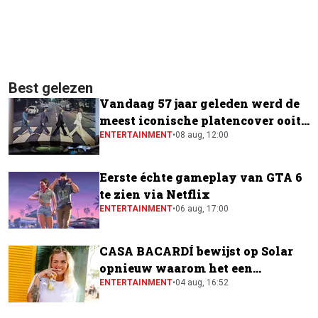
Best gelezen
Vandaag 57 jaar geleden werd de
meest iconische platencover ooit
gemaakt
ENTERTAINMENT
•
08 aug, 12:00
Eerste échte gameplay van GTA 6
te zien via Netflix
ENTERTAINMENT
•
06 aug, 17:00
CASA BACARDÍ bewijst op Solar
opnieuw waarom het een
festivalfavoriet is
ENTERTAINMENT
•
04 aug, 16:52