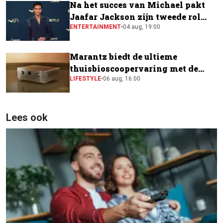
Na het succes van Michael pakt
Jaafar Jackson zijn tweede rol
naast Will Smith
ENTERTAINMENT
•
04 aug, 19:00
Marantz biedt de ultieme
thuisbioscoopervaring met de
CINEMA Series 2
LIFESTYLE
•
06 aug, 16:00
Lees ook