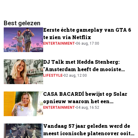
Best gelezen
Eerste échte gameplay van GTA 6
te zien via Netflix
ENTERTAINMENT
•
06 aug, 17:00
DJ Talk met Hedda Stenberg:
"Amsterdam heeft de mooiste
festivalscene van Europa"
LIFESTYLE
•
02 aug, 12:00
CASA BACARDÍ bewijst op Solar
opnieuw waarom het een
festivalfavoriet is
ENTERTAINMENT
•
04 aug, 16:52
Vandaag 57 jaar geleden werd de
meest iconische platencover ooit