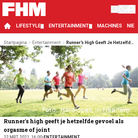
LIFESTYLE
ENTERTAINMENT
MACHINES
NIE
▼
▼
Startpagina
Entertainment
Runner's High Geeft Je Hetzelfde
Gevoel Als Orgasme Of Joint
Runner's high geeft je hetzelfde gevoel als
orgasme of joint
22 MRT 2021, 16:00
•
ENTERTAINMENT