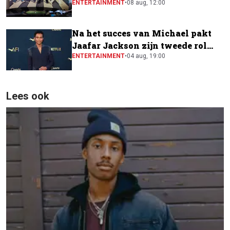
gemaakt
ENTERTAINMENT
•
08 aug, 12:00
Na het succes van Michael pakt
Jaafar Jackson zijn tweede rol
naast Will Smith
ENTERTAINMENT
•
04 aug, 19:00
Lees ook