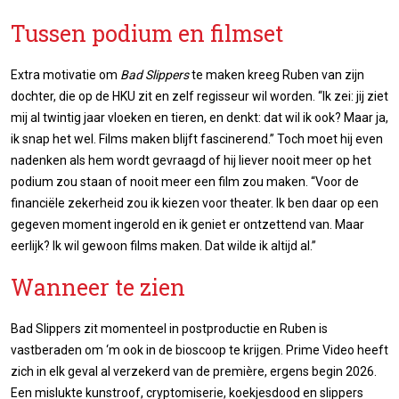
Tussen podium en filmset
Extra motivatie om
Bad Slippers
te maken kreeg Ruben van zijn
dochter, die op de HKU zit en zelf regisseur wil worden. “Ik zei: jij ziet
mij al twintig jaar vloeken en tieren, en denkt: dat wil ik ook? Maar ja,
ik snap het wel. Films maken blijft fascinerend.” Toch moet hij even
nadenken als hem wordt gevraagd of hij liever nooit meer op het
podium zou staan of nooit meer een film zou maken. “Voor de
financiële zekerheid zou ik kiezen voor theater. Ik ben daar op een
gegeven moment ingerold en ik geniet er ontzettend van. Maar
eerlijk? Ik wil gewoon films maken. Dat wilde ik altijd al.”
Wanneer te zien
Bad Slippers zit momenteel in postproductie en Ruben is
vastberaden om ‘m ook in de bioscoop te krijgen. Prime Video heeft
zich in elk geval al verzekerd van de première, ergens begin 2026.
Een mislukte kunstroof, cryptomiserie, koekjesdood en slippers