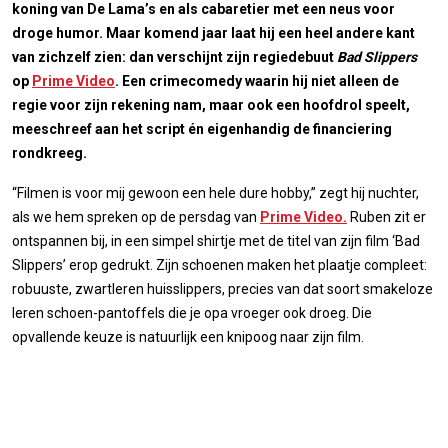
koning van De Lama’s en als cabaretier met een neus voor
droge humor. Maar komend jaar laat hij een heel andere kant
van zichzelf zien: dan verschijnt zijn regiedebuut
Bad Slippers
op
Prime Video
. Een crimecomedy waarin hij niet alleen de
regie voor zijn rekening nam, maar ook een hoofdrol speelt,
meeschreef aan het script én eigenhandig de financiering
rondkreeg.
“Filmen is voor mij gewoon een hele dure hobby,” zegt hij nuchter,
als we hem spreken op de persdag van
Prime Video.
Ruben zit er
ontspannen bij, in een simpel shirtje met de titel van zijn film ‘Bad
Slippers’ erop gedrukt. Zijn schoenen maken het plaatje compleet:
robuuste, zwartleren huisslippers, precies van dat soort smakeloze
leren schoen-pantoffels die je opa vroeger ook droeg. Die
opvallende keuze is natuurlijk een knipoog naar zijn film.