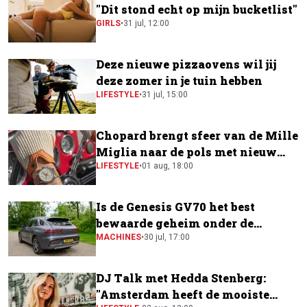
"Dit stond echt op mijn bucketlist"
GIRLS
•
31 jul, 12:00
Deze nieuwe pizzaovens wil jij
deze zomer in je tuin hebben
LIFESTYLE
•
31 jul, 15:00
Chopard brengt sfeer van de Mille
Miglia naar de pols met nieuw
horloge
LIFESTYLE
•
01 aug, 18:00
Is de Genesis GV70 het best
bewaarde geheim onder de
elektrische SUV's?
MACHINES
•
30 jul, 17:00
DJ Talk met Hedda Stenberg:
"Amsterdam heeft de mooiste