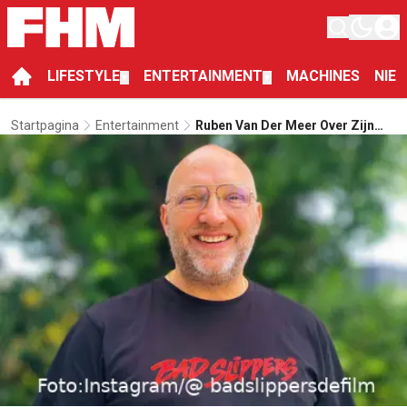
LIFESTYLE
ENTERTAINMENT
MACHINES
NIE
▼
▼
Startpagina
Entertainment
Ruben Van Der Meer Over Zijn
Regiedebuut: “filmen Is Voor Mij
Gewoon Een Hele Dure Hobby”