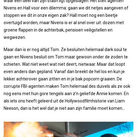
waar een deel van zijn stash ligt opgeslagen. Het stelt agenten
Nivens en Hall voor een dilemma: gaan we dit netjes aangeven of
stoppen we dit in onze eigen zak? Hall moet nog een beetje
overtuigd worden, maar Nivens is er al snel over uit: dozen met
groene flappen in de achterbak, pensioen veiligstellen en
wegwezen.
Maar dan is er nog altijd Tom. Ze besluiten helemaal dark soul te
gaan en Nivens besluit om Tom maar gewoon onder de zoden te
schieten. Wat niet weet wat niet deert, nietwaar. Maar dat loopt
even anders dan gepland. Vanaf dan breekt de hel los en kun je
lekker achterover gaan zitten en in je bak popcorn graaien. De
corrupte FBI-agenten maken Tom helemaal des duivels als ze ook
nog eens met hun gore tengels aan z’n geliefde Annie komen. En
als iets ons heeft geleerd uit de Hollywoodfilmhistorie van Liam
Neeson, dan is het wel dat je niet aan zijn familie moet komen...