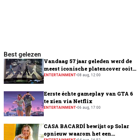
Best gelezen
Vandaag 57 jaar geleden werd de
meest iconische platencover ooit
gemaakt
ENTERTAINMENT
•
08 aug, 12:00
Eerste échte gameplay van GTA 6
te zien via Netflix
ENTERTAINMENT
•
06 aug, 17:00
CASA BACARDÍ bewijst op Solar
opnieuw waarom het een