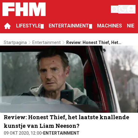
LIFESTYLE
ENTERTAINMENT
MACHINES
NIE
▼
▼
Startpagina
Entertainment
Review: Honest Thief, Het
Laatste Knallende Kunstje Van
Liam Neeson?
Review: Honest Thief, het laatste knallende
kunstje van Liam Neeson?
09 OKT 2020, 12:00
•
ENTERTAINMENT