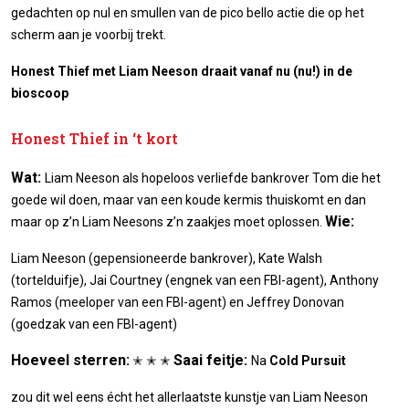
gedachten op nul en smullen van de pico bello actie die op het
scherm aan je voorbij trekt.
Honest Thief met Liam Neeson draait vanaf nu (nu!) in de
bioscoop
Honest Thief in ‘t kort
Wat:
Liam Neeson als hopeloos verliefde bankrover Tom die het
goede wil doen, maar van een koude kermis thuiskomt en dan
Wie:
maar op z’n Liam Neesons z’n zaakjes moet oplossen.
Liam Neeson (gepensioneerde bankrover), Kate Walsh
(tortelduifje), Jai Courtney (engnek van een FBI-agent), Anthony
Ramos (meeloper van een FBI-agent) en Jeffrey Donovan
(goedzak van een FBI-agent)
Hoeveel sterren:
Saai feitje:
✭ ✭ ✭
Na
Cold Pursuit
zou dit wel eens écht het allerlaatste kunstje van Liam Neeson