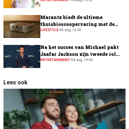
festivalfavoriet is
ENTERTAINMENT
•
04 aug, 16:52
Marantz biedt de ultieme
thuisbioscoopervaring met de
CINEMA Series 2
LIFESTYLE
•
06 aug, 16:00
Na het succes van Michael pakt
Jaafar Jackson zijn tweede rol
naast Will Smith
ENTERTAINMENT
•
04 aug, 19:00
Lees ook