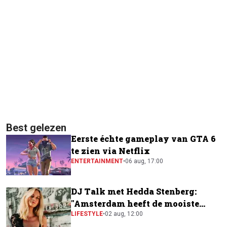
Best gelezen
Eerste échte gameplay van GTA 6
te zien via Netflix
ENTERTAINMENT
•
06 aug, 17:00
DJ Talk met Hedda Stenberg:
"Amsterdam heeft de mooiste
festivalscene van Europa"
LIFESTYLE
•
02 aug, 12:00