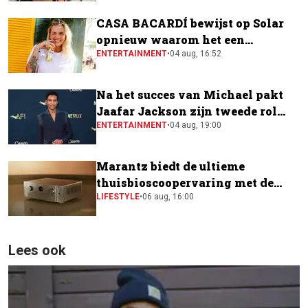
CASA BACARDÍ bewijst op Solar
opnieuw waarom het een
festivalfavoriet is
ENTERTAINMENT
•
04 aug, 16:52
Na het succes van Michael pakt
Jaafar Jackson zijn tweede rol
naast Will Smith
ENTERTAINMENT
•
04 aug, 19:00
Marantz biedt de ultieme
thuisbioscoopervaring met de
CINEMA Series 2
LIFESTYLE
•
06 aug, 16:00
Lees ook