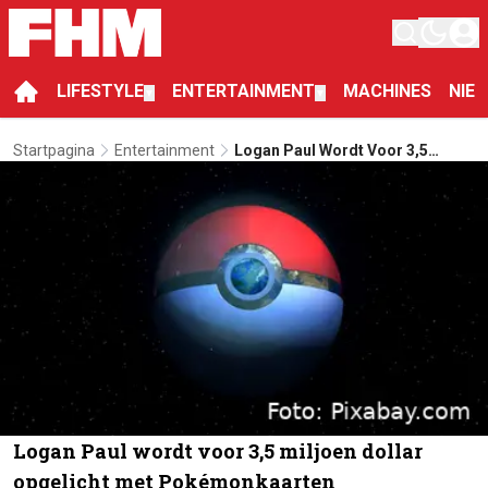
LIFESTYLE
ENTERTAINMENT
MACHINES
NIE
▼
▼
Startpagina
Entertainment
Logan Paul Wordt Voor 3,5
Miljoen Dollar Opgelicht Met
Pokémonkaarten
Logan Paul wordt voor 3,5 miljoen dollar
opgelicht met Pokémonkaarten