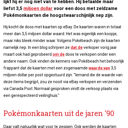
lijkt hij er nog niet van te hebben. Hij betaalde maar
liefst 3,5
miljoen dollar
voor een doos met zeldzame
Pokémonkaarten die hoogstwaarschijnlijk nep zijn.
Hij kocht de doos met kaarten op eBay. De kaarten waren in totaal
meer dan 3,5 miljoen dollar waard. Het was eigenlijk een koopje,
maar niks bleek minder waar. Volgens Pokébeach zijn de kaarten
namelijk nep. In een blog schrijven ze
dat de
verkoper vorig jaar
maart ook had geprobeerd
om de
doos te verkopen onder een
andere naam. Ook vinden de kenners van Pokébeach het behoorlijk
frappant dat de kaarten met een zogenaamde
waarde van
3,5
miljoen dollar per post opgestuurd zijn. "Iemand die de waarde van
deze items begrijpt, zou ze nooit via eBay verkopen en verzenden
via Canada Post. Normaal gesproken vindt de verkoop plaats via
een gerespecteerd veilinghuis."
Pokémonkaarten uit de jaren '90
Daar valt natuurlijk wat voor te zeggen. Ook werden de kaarten