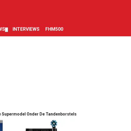
WS
INTERVIEWS
FHM500
▼
we Supermodel Onder De Tandenborstels