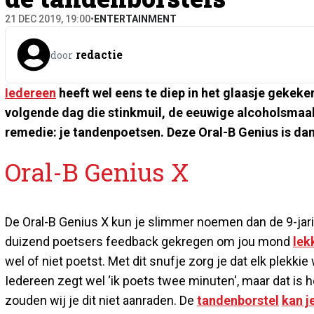
21 DEC 2019, 19:00
•
ENTERTAINMENT
redactie
door
Iedereen
heeft wel eens te diep in het glaasje gekeken
volgende dag die stinkmuil, de eeuwige alcoholsmaak
remedie: je tandenpoetsen. Deze Oral-B Genius is dan
Oral-B Genius X
De Oral-B Genius X kun je slimmer noemen dan de 9-jarig
duizend poetsers feedback gekregen om jou mond
lek
wel of niet poetst. Met dit snufje zorg je dat elk plek
Iedereen zegt wel ‘ik poets twee minuten', maar dat is h
zouden wij je dit niet aanraden. De
tandenborstel
kan j