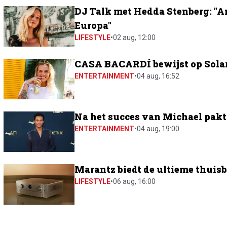
DJ Talk met Hedda Stenberg: "A
Europa"
LIFESTYLE
•
02 aug, 12:00
CASA BACARDÍ bewijst op Solar 
ENTERTAINMENT
•
04 aug, 16:52
Na het succes van Michael pakt 
ENTERTAINMENT
•
04 aug, 19:00
Marantz biedt de ultieme thuis
LIFESTYLE
•
06 aug, 16:00