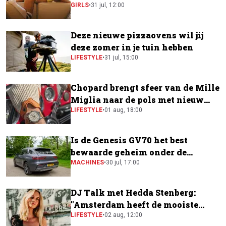
GIRLS
•
31 jul, 12:00
Deze nieuwe pizzaovens wil jij
deze zomer in je tuin hebben
LIFESTYLE
•
31 jul, 15:00
Chopard brengt sfeer van de Mille
Miglia naar de pols met nieuw
horloge
LIFESTYLE
•
01 aug, 18:00
Is de Genesis GV70 het best
bewaarde geheim onder de
elektrische SUV's?
MACHINES
•
30 jul, 17:00
DJ Talk met Hedda Stenberg:
"Amsterdam heeft de mooiste
festivalscene van Europa"
LIFESTYLE
•
02 aug, 12:00