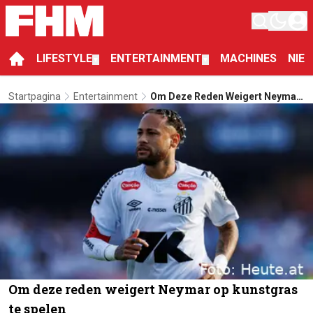
LIFESTYLE
ENTERTAINMENT
MACHINES
NIE
▼
▼
Startpagina
Entertainment
Om Deze Reden Weigert Neymar
Op Kunstgras Te Spelen
Om deze reden weigert Neymar op kunstgras
te spelen