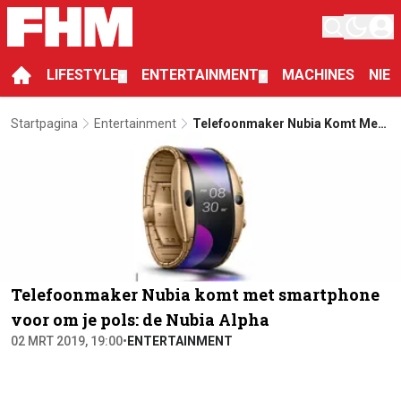
LIFESTYLE
ENTERTAINMENT
MACHINES
NIE
▼
▼
Startpagina
Entertainment
Telefoonmaker Nubia Komt Met
Smartphone Voor Om Je Pols:
De Nubia Alpha
Telefoonmaker Nubia komt met smartphone
voor om je pols: de Nubia Alpha
02 MRT 2019, 19:00
•
ENTERTAINMENT