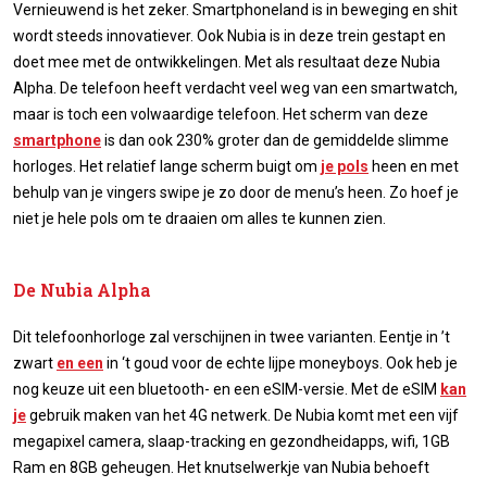
Vernieuwend is het zeker. Smartphoneland is in beweging en shit
wordt steeds innovatiever. Ook Nubia is in deze trein gestapt en
doet mee met de ontwikkelingen. Met als resultaat deze Nubia
Alpha. De telefoon heeft verdacht veel weg van een smartwatch,
maar is toch een volwaardige telefoon. Het scherm van deze
smartphone
is dan ook 230% groter dan de gemiddelde slimme
horloges. Het relatief lange scherm buigt om
je pols
heen en met
behulp van je vingers swipe je zo door de menu’s heen. Zo hoef je
niet je hele pols om te draaien om alles te kunnen zien.
De Nubia Alpha
Dit telefoonhorloge zal verschijnen in twee varianten. Eentje in ’t
zwart
en een
in ‘t goud voor de echte lijpe moneyboys. Ook heb je
nog keuze uit een bluetooth- en een eSIM-versie. Met de eSIM
kan
je
gebruik maken van het 4G netwerk. De Nubia komt met een vijf
megapixel camera, slaap-tracking en gezondheidapps, wifi, 1GB
Ram en 8GB geheugen. Het knutselwerkje van Nubia behoeft