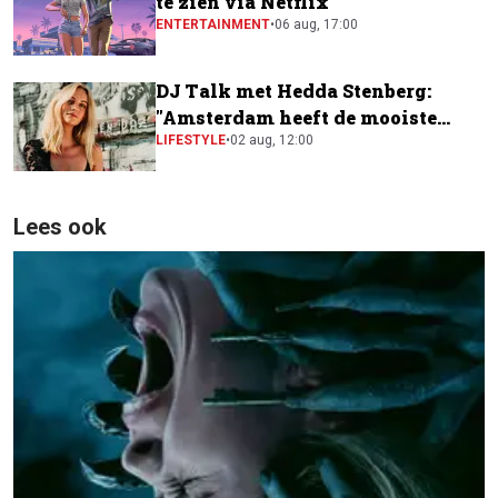
te zien via Netflix
ENTERTAINMENT
•
06 aug, 17:00
DJ Talk met Hedda Stenberg:
"Amsterdam heeft de mooiste
festivalscene van Europa"
LIFESTYLE
•
02 aug, 12:00
Lees ook