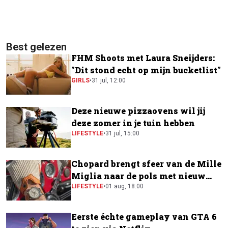
Best gelezen
FHM Shoots met Laura Sneijders:
"Dit stond echt op mijn bucketlist"
GIRLS
•
31 jul, 12:00
Deze nieuwe pizzaovens wil jij
deze zomer in je tuin hebben
LIFESTYLE
•
31 jul, 15:00
Chopard brengt sfeer van de Mille
Miglia naar de pols met nieuw
horloge
LIFESTYLE
•
01 aug, 18:00
Eerste échte gameplay van GTA 6