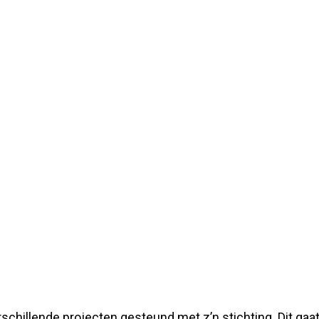
rschillende projecten gesteund met z’n stichting. Dit gaa