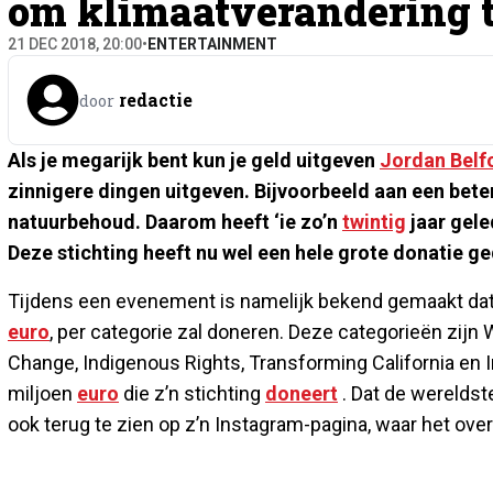
om klimaatverandering t
21 DEC 2018, 20:00
•
ENTERTAINMENT
redactie
door
Als je megarijk bent kun je geld uitgeven
Jordan Belf
zinnigere dingen uitgeven. Bijvoorbeeld aan een bete
natuurbehoud. Daarom heeft ‘ie zo’n
twintig
jaar gel
Deze stichting heeft nu wel een hele grote donatie 
Tijdens een evenement is namelijk bekend gemaakt dat
euro
, per categorie zal doneren. Deze categorieën zijn
Change, Indigenous Rights, Transforming California en I
miljoen
euro
die z’n stichting
doneert
. Dat de wereldst
ook terug te zien op z’n Instagram-pagina, waar het over