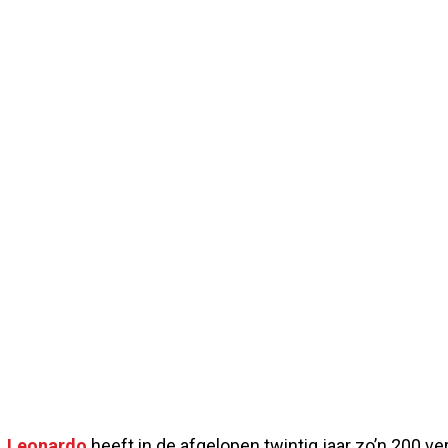
Leonardo
heeft in de afgelopen twintig jaar zo’n 200 ve