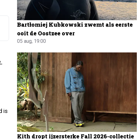
Bartłomiej Kubkowski zwemt als eerste
ooit de Oostzee over
05 aug, 19:00
.
d is
Kith dropt ijzersterke Fall 2026-collectie