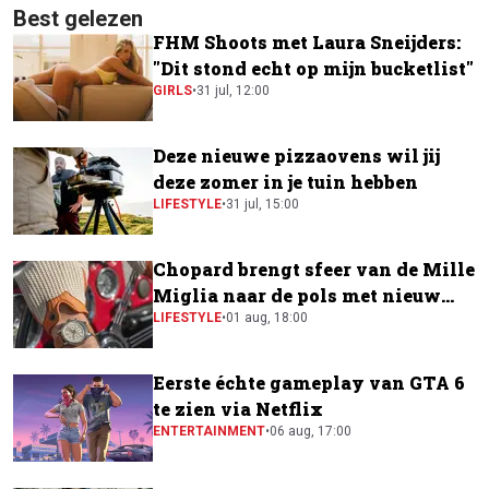
Best gelezen
FHM Shoots met Laura Sneijders:
"Dit stond echt op mijn bucketlist"
GIRLS
•
31 jul, 12:00
Deze nieuwe pizzaovens wil jij
deze zomer in je tuin hebben
LIFESTYLE
•
31 jul, 15:00
Chopard brengt sfeer van de Mille
Miglia naar de pols met nieuw
horloge
LIFESTYLE
•
01 aug, 18:00
Eerste échte gameplay van GTA 6
te zien via Netflix
ENTERTAINMENT
•
06 aug, 17:00