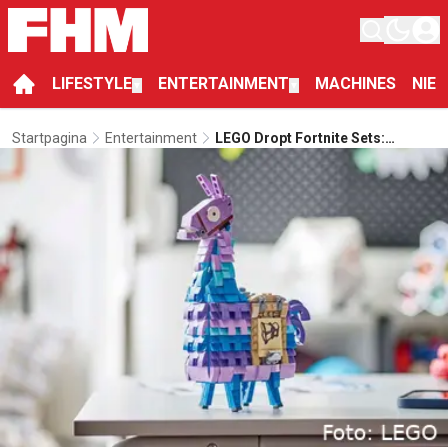
LIFESTYLE
ENTERTAINMENT
MACHINES
NIE
▼
▼
Startpagina
Entertainment
LEGO Dropt Fortnite Sets:
Bouwen Met Een Beetje Chaos