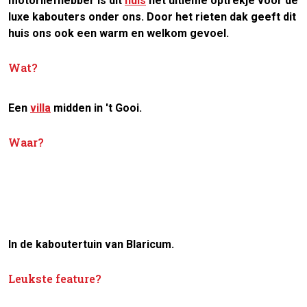
motorliefhebber is dit
huis
het ultieme optrekje voor de
luxe kabouters onder ons. Door het rieten dak geeft dit
huis ons ook een warm en welkom gevoel.
Wat?
Een
villa
midden in 't Gooi.
Waar?
In de kaboutertuin van Blaricum.
Leukste feature?