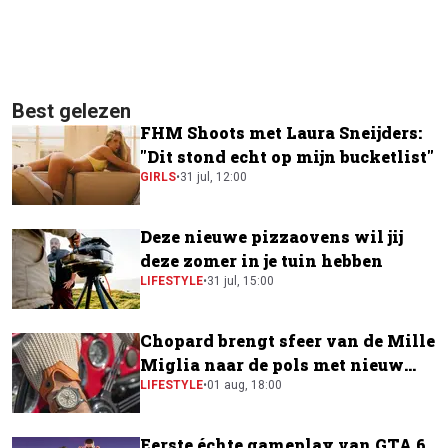
Best gelezen
FHM Shoots met Laura Sneijders:
"Dit stond echt op mijn bucketlist"
GIRLS
•
31 jul, 12:00
Deze nieuwe pizzaovens wil jij
deze zomer in je tuin hebben
LIFESTYLE
•
31 jul, 15:00
Chopard brengt sfeer van de Mille
Miglia naar de pols met nieuw
horloge
LIFESTYLE
•
01 aug, 18:00
Eerste échte gameplay van GTA 6