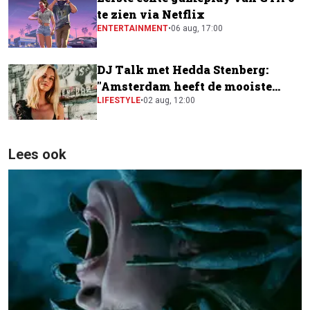
te zien via Netflix
ENTERTAINMENT
•
06 aug, 17:00
DJ Talk met Hedda Stenberg:
"Amsterdam heeft de mooiste
festivalscene van Europa"
LIFESTYLE
•
02 aug, 12:00
Lees ook