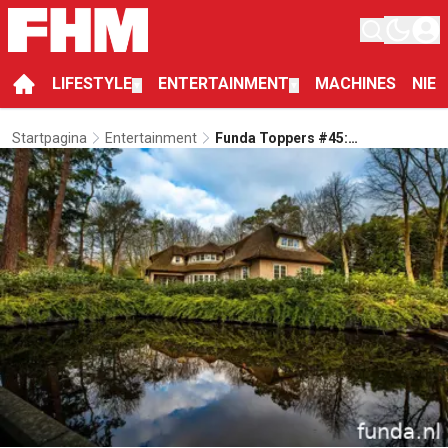
LIFESTYLE
ENTERTAINMENT
MACHINES
NIE
▼
▼
Startpagina
Entertainment
Funda Toppers #45:
Kabouterhuis In Blaricum