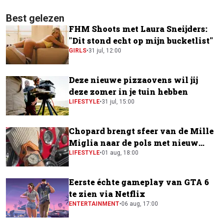
Best gelezen
FHM Shoots met Laura Sneijders:
"Dit stond echt op mijn bucketlist"
GIRLS
•
31 jul, 12:00
Deze nieuwe pizzaovens wil jij
deze zomer in je tuin hebben
LIFESTYLE
•
31 jul, 15:00
Chopard brengt sfeer van de Mille
Miglia naar de pols met nieuw
horloge
LIFESTYLE
•
01 aug, 18:00
Eerste échte gameplay van GTA 6
te zien via Netflix
ENTERTAINMENT
•
06 aug, 17:00