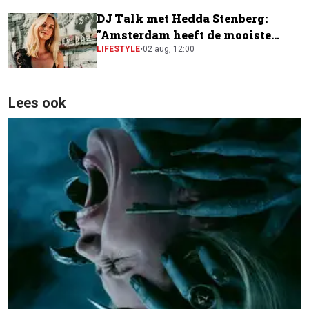
DJ Talk met Hedda Stenberg:
"Amsterdam heeft de mooiste
festivalscene van Europa"
LIFESTYLE
•
02 aug, 12:00
Lees ook