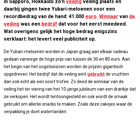
in Sapporo, Hokkaido zo'n
veiling
veiling plaats en
daarbij gingen twee Yubari-meloenen voor een
recordbedrag van de hand: 41.000
euro
.
Winnaar
van
de
veiling
was een
bedrijf
dat voor het eerst meedeed.
Wat overigens gelijk het hoge bedrag enigszins
verklaart: het levert veel publiciteit op.
De Yubari-meloenen worden in Japan graag aan elkaar cadeau
gedaan vanwege de hoge prijs van tussen de 30 en 80 euro. Aan
het begin van het oogstseizoen worden de prijzen gigantisch
opgedreven. Het bedrijf dat de veiling wint
gebruikt
de vruchten
dan ook echt als een soort trofee. Zo deed de winnaar van de
veiling het ter viering van het 10-jarige jubileum van een drankje dat
ze verkopen. Het wordt tentoongesteld en ook wordt de smaak
gebruikt om allerlei snacks te maken. Zoals deze cakejes waar de
verpakking je doet watertanden: