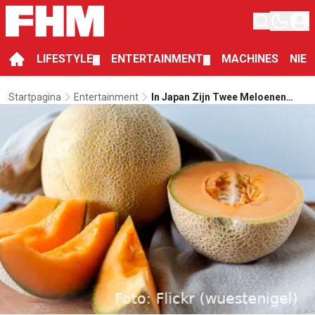
LIFESTYLE
ENTERTAINMENT
MACHINES
NIE
▼
▼
Startpagina
Entertainment
In Japan Zijn Twee Meloenen
Geveild Voor Een Record Van
41.000 Euro