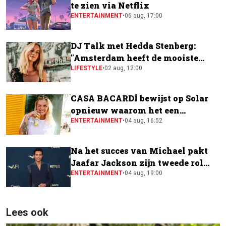
te zien via Netflix
ENTERTAINMENT
•
06 aug, 17:00
DJ Talk met Hedda Stenberg:
"Amsterdam heeft de mooiste
festivalscene van Europa"
LIFESTYLE
•
02 aug, 12:00
CASA BACARDÍ bewijst op Solar
opnieuw waarom het een
festivalfavoriet is
ENTERTAINMENT
•
04 aug, 16:52
Na het succes van Michael pakt
Jaafar Jackson zijn tweede rol
naast Will Smith
ENTERTAINMENT
•
04 aug, 19:00
Lees ook