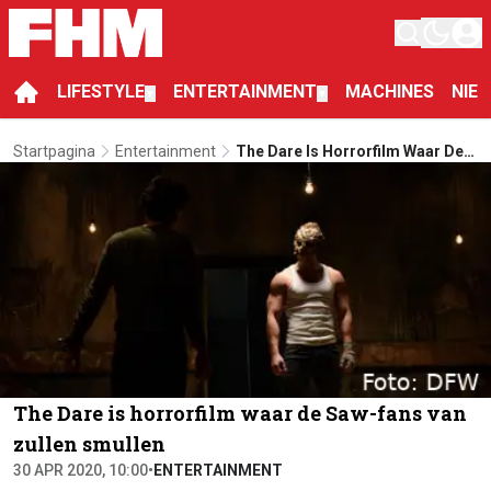
LIFESTYLE
ENTERTAINMENT
MACHINES
NIE
▼
▼
Startpagina
Entertainment
The Dare Is Horrorfilm Waar De
Saw-Fans Van Zullen Smullen
The Dare is horrorfilm waar de Saw-fans van
zullen smullen
30 APR 2020, 10:00
•
ENTERTAINMENT