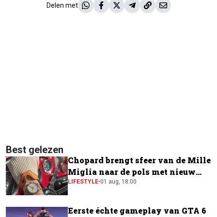
Delen met
Best gelezen
Chopard brengt sfeer van de Mille
Miglia naar de pols met nieuw
horloge
LIFESTYLE
•
01 aug, 18:00
Eerste échte gameplay van GTA 6