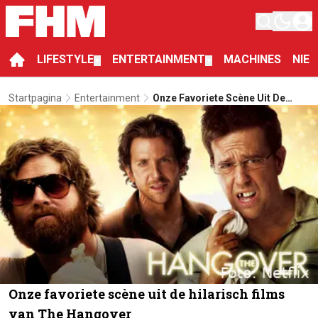
LIFESTYLE
ENTERTAINMENT
MACHINES
NIE
▼
▼
Startpagina
Entertainment
Onze Favoriete Scène Uit De
Hilarisch Films Van The
Hangover
Onze favoriete scène uit de hilarisch films
van The Hangover