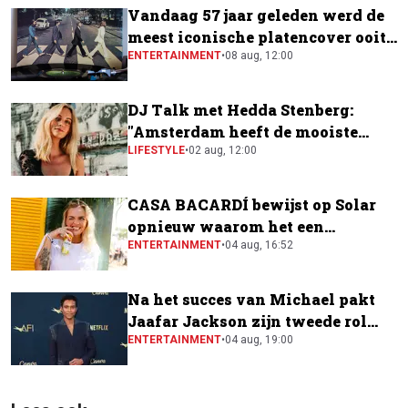
Vandaag 57 jaar geleden werd de
meest iconische platencover ooit
gemaakt
ENTERTAINMENT
•
08 aug, 12:00
DJ Talk met Hedda Stenberg:
"Amsterdam heeft de mooiste
festivalscene van Europa"
LIFESTYLE
•
02 aug, 12:00
CASA BACARDÍ bewijst op Solar
opnieuw waarom het een
festivalfavoriet is
ENTERTAINMENT
•
04 aug, 16:52
Na het succes van Michael pakt
Jaafar Jackson zijn tweede rol
naast Will Smith
ENTERTAINMENT
•
04 aug, 19:00