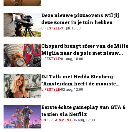
Deze nieuwe pizzaovens wil jij
deze zomer in je tuin hebben
LIFESTYLE
•
31 jul, 15:00
Chopard brengt sfeer van de Mille
Miglia naar de pols met nieuw
horloge
LIFESTYLE
•
01 aug, 18:00
DJ Talk met Hedda Stenberg:
"Amsterdam heeft de mooiste
festivalscene van Europa"
LIFESTYLE
•
02 aug, 12:00
Eerste échte gameplay van GTA 6
te zien via Netflix
ENTERTAINMENT
•
06 aug, 17:00