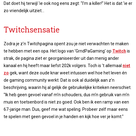
Dat doet hij terwijl 'ie ook nog eens zegt: "I'm a killer!" Het is dat 'ie er
zo vriendelijk uitziet...
Twitchsensatie
Zodra je z'n Twitchpagina opent zou je niet verwachten te maken
te hebben met een opa. Het logo van 'GrndPaGaming' op
Twitch
is
strak, de pagina ziet er georganiseerder uit dan menig ander
kanaal en hij heeft maar liefst 202k volgers. Toch is 't allemaal
niet
zo
gek, want deze oude knar weet intussen wel hoe het leven én
de gaming community werkt. Dat is ook al duidelijk aan z'n
beschrijving, waarin hij al gelijk de gebruikelijke kritieken neerschiet.
"Ik heb geen gevoel vanaf m'n schouders, dus m'n gebruik van m'n
muis en toetsenbord is niet zo goed. Ook ben ik een ramp van een
67-jarige man. Dus, geef me wat speling. Probeer zelf maar eens
te spelen met geen gevoel in je handen en kijk hoe ver je komt."