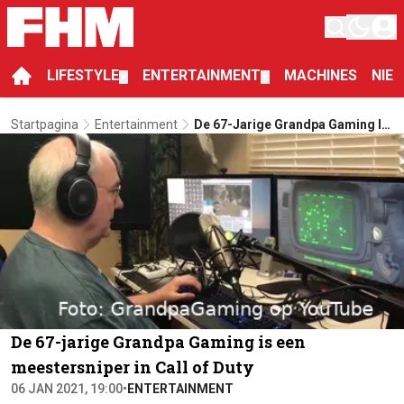
LIFESTYLE
ENTERTAINMENT
MACHINES
NIE
▼
▼
Startpagina
Entertainment
De 67-Jarige Grandpa Gaming Is
Een Meestersniper In Call Of Duty
De 67-jarige Grandpa Gaming is een
meestersniper in Call of Duty
06 JAN 2021, 19:00
•
ENTERTAINMENT