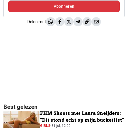
Abonneren
Delen met
Best gelezen
FHM Shoots met Laura Sneijders:
"Dit stond echt op mijn bucketlist"
GIRLS
•
31 jul, 12:00