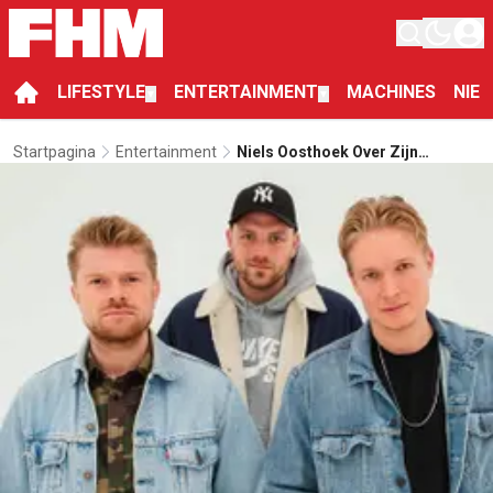
LIFESTYLE
ENTERTAINMENT
MACHINES
NIE
▼
▼
Startpagina
Entertainment
Niels Oosthoek Over Zijn
Favoriete Momenten Van Acht
Jaar Gierige Gasten