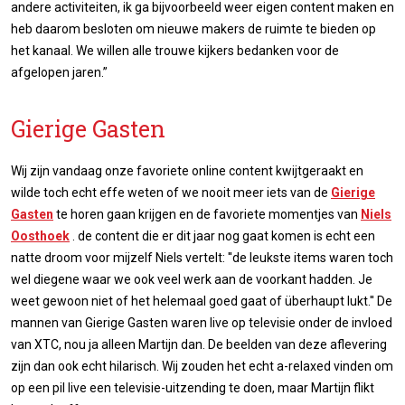
andere activiteiten, ik ga bijvoorbeeld weer eigen content maken en
heb daarom besloten om nieuwe makers de ruimte te bieden op
het kanaal. We willen alle trouwe kijkers bedanken voor de
afgelopen jaren.”
Gierige Gasten
Wij zijn vandaag onze favoriete online content kwijtgeraakt en
wilde toch echt effe weten of we nooit meer iets van de
Gierige
Gasten
te horen gaan krijgen en de favoriete momentjes van
Niels
Oosthoek
. de content die er dit jaar nog gaat komen is echt een
natte droom voor mijzelf Niels vertelt: ''de leukste items waren toch
wel diegene waar we ook veel werk aan de voorkant hadden. Je
weet gewoon niet of het helemaal goed gaat of überhaupt lukt.'' De
mannen van Gierige Gasten waren live op televisie onder de invloed
van XTC, nou ja alleen Martijn dan. De beelden van deze aflevering
zijn dan ook echt hilarisch. Wij zouden het echt a-relaxed vinden om
op een pil live een televisie-uitzending te doen, maar Martijn flikt