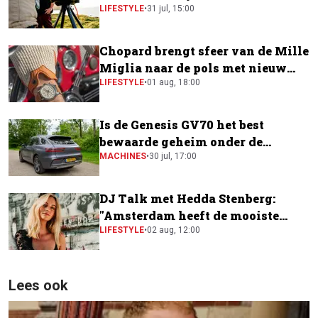
LIFESTYLE
•
31 jul, 15:00
Chopard brengt sfeer van de Mille
Miglia naar de pols met nieuw
horloge
LIFESTYLE
•
01 aug, 18:00
Is de Genesis GV70 het best
bewaarde geheim onder de
elektrische SUV's?
MACHINES
•
30 jul, 17:00
DJ Talk met Hedda Stenberg:
"Amsterdam heeft de mooiste
festivalscene van Europa"
LIFESTYLE
•
02 aug, 12:00
Lees ook