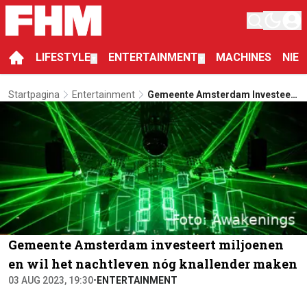
LIFESTYLE
ENTERTAINMENT
MACHINES
NIE
▼
▼
Startpagina
Entertainment
Gemeente Amsterdam Investeert
Miljoenen En Wil Het Nachtleven
Nóg Knallender Maken
Gemeente Amsterdam investeert miljoenen
en wil het nachtleven nóg knallender maken
03 AUG 2023, 19:30
•
ENTERTAINMENT