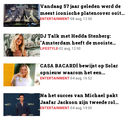
Vandaag 57 jaar geleden werd de
meest iconische platencover ooit
gemaakt
ENTERTAINMENT
•
08 aug, 12:00
DJ Talk met Hedda Stenberg:
"Amsterdam heeft de mooiste
festivalscene van Europa"
LIFESTYLE
•
02 aug, 12:00
CASA BACARDÍ bewijst op Solar
opnieuw waarom het een
festivalfavoriet is
ENTERTAINMENT
•
04 aug, 16:52
Na het succes van Michael pakt
Jaafar Jackson zijn tweede rol
naast Will Smith
ENTERTAINMENT
•
04 aug, 19:00