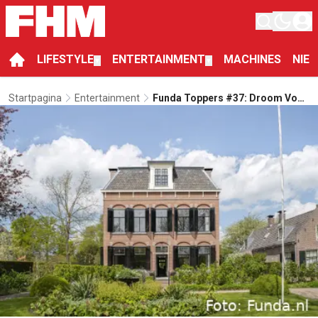
LIFESTYLE
ENTERTAINMENT
MACHINES
NIE
▼
▼
Startpagina
Entertainment
Funda Toppers #37: Droom Voor
Elke Binnenhuisarchitect In
Loenen Aan De Vecht