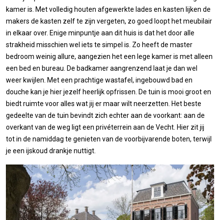
kamer is. Met volledig houten afgewerkte lades en kasten lijken de
makers de kasten zelf te zijn vergeten, zo goed loopt het meubilair
in elkaar over. Enige minpuntje aan dit huis is dat het door alle
strakheid misschien wel iets te simpel is. Zo heeft de master
bedroom weinig allure, aangezien het een lege kamer is met alleen
een bed en bureau. De badkamer aangrenzend laat je dan wel
weer kwijlen. Met een prachtige wastafel, ingebouwd bad en
douche kan je hier jezelf heerlijk opfrissen. De tuin is mooi groot en
biedt ruimte voor alles wat jij er maar wilt neerzetten. Het beste
gedeelte van de tuin bevindt zich echter aan de voorkant: aan de
overkant van de weg ligt een privéterrein aan de Vecht. Hier zit jij
tot in de namiddag te genieten van de voorbijvarende boten, terwijl
je een ijskoud drankje nuttigt.