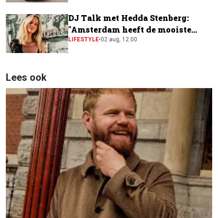
DJ Talk met Hedda Stenberg:
"Amsterdam heeft de mooiste
festivalscene van Europa"
LIFESTYLE
•
02 aug, 12:00
Lees ook