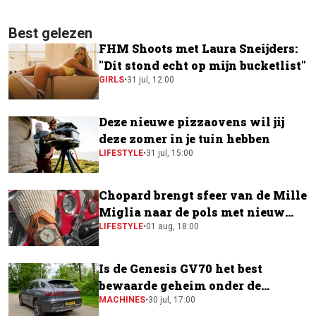
Best gelezen
FHM Shoots met Laura Sneijders:
"Dit stond echt op mijn bucketlist"
GIRLS
•
31 jul, 12:00
Deze nieuwe pizzaovens wil jij
deze zomer in je tuin hebben
LIFESTYLE
•
31 jul, 15:00
Chopard brengt sfeer van de Mille
Miglia naar de pols met nieuw
horloge
LIFESTYLE
•
01 aug, 18:00
Is de Genesis GV70 het best
bewaarde geheim onder de
elektrische SUV's?
MACHINES
•
30 jul, 17:00