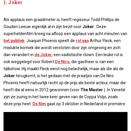
1. Joker
Als applaus een graadmeter is, heeft regisseur Todd Phillips de
Gouden Leeuw eigenlijk al in zijn bezit voor
Joker
. Deze
superheldenfilm kreeg na afloop een applaus van acht minuten van
het publiek
. Joaquin Phoenix speelt de
rol van
Arthur Fleck, een
mislukte komiek die wordt verstoten door zijn omgeving en zich
dan verandert in
de Joker
, een sadistische clown. Een leuke rol is
ook weggelegd voor Robert
De Niro
, die gastheer is van een
talkshow. Hij maakt Fleck eerst nog belachelijk, maar als die als de
Joker
terugkomt, is het gedaan met de praatjes van De Niro.
Phoenix heeft natuurlijk recht op de prijs als beste acteur, maar die
heeft die al eens in 2012 gewonnen (voor
The Master
). In Venetië
zijn ze zuinig in het twee keer geven van de Coppa Volpi, zoals
deze prijs heet.
De film
gaat op 3 oktober in Nederland in première.