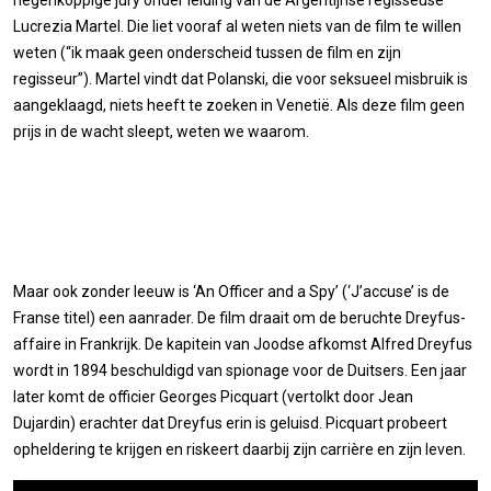
negenkoppige jury onder leiding van de Argentijnse regisseuse
Lucrezia Martel. Die liet vooraf al weten niets van de film te willen
weten (“ik maak geen onderscheid tussen de film en zijn
regisseur”). Martel vindt dat Polanski, die voor seksueel misbruik is
aangeklaagd, niets heeft te zoeken in Venetië. Als deze film geen
prijs in de wacht sleept, weten we waarom.
Maar ook zonder leeuw is ‘An Officer and a Spy’ (‘J’accuse’ is de
Franse titel) een aanrader. De film draait om de beruchte Dreyfus-
affaire in Frankrijk. De kapitein van Joodse afkomst Alfred Dreyfus
wordt in 1894 beschuldigd van spionage voor de Duitsers. Een jaar
later komt de officier Georges Picquart (vertolkt door Jean
Dujardin) erachter dat Dreyfus erin is geluisd. Picquart probeert
opheldering te krijgen en riskeert daarbij zijn carrière en zijn leven.