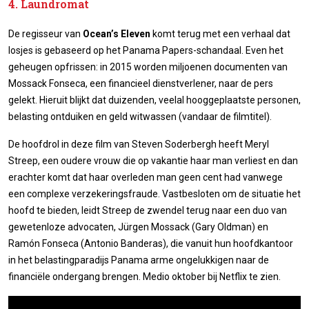
4. Laundromat
De regisseur van
Ocean’s Eleven
komt terug met een verhaal dat
losjes is gebaseerd op het Panama Papers-schandaal. Even het
geheugen opfrissen: in 2015 worden miljoenen documenten van
Mossack Fonseca, een financieel dienstverlener, naar de pers
gelekt. Hieruit blijkt dat duizenden, veelal hooggeplaatste personen,
belasting ontduiken en geld witwassen (vandaar de filmtitel).
De hoofdrol in deze film van Steven Soderbergh heeft Meryl
Streep, een oudere vrouw die op vakantie haar man verliest en dan
erachter komt dat haar overleden man geen cent had vanwege
een complexe verzekeringsfraude. Vastbesloten om de situatie het
hoofd te bieden, leidt Streep de zwendel terug naar een duo van
gewetenloze advocaten, Jürgen Mossack (Gary Oldman) en
Ramón Fonseca (Antonio Banderas), die vanuit hun hoofdkantoor
in het belastingparadijs Panama arme ongelukkigen naar de
financiële ondergang brengen. Medio oktober bij Netflix te zien.