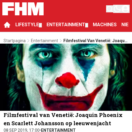
LIFESTYLE
ENTERTAINMENT
MACHINES
NIE
▼
▼
Startpagina
Entertainment
Filmfestival Van Venetië: Joaquin
Phoenix En Scarlett Johansson
Op Leeuwenjacht
Filmfestival van Venetië: Joaquin Phoenix
en Scarlett Johansson op leeuwenjacht
08 SEP 2019, 17:00
•
ENTERTAINMENT