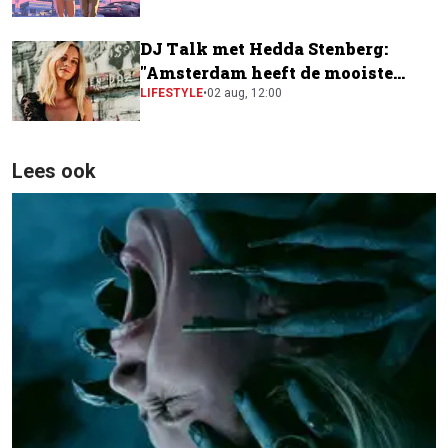
DJ Talk met Hedda Stenberg:
"Amsterdam heeft de mooiste
festivalscene van Europa"
LIFESTYLE
•
02 aug, 12:00
Lees ook