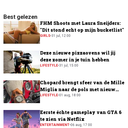
Best gelezen
FHM Shoots met Laura Sneijders:
"Dit stond echt op mijn bucketlist"
GIRLS
•
31 jul, 12:00
Deze nieuwe pizzaovens wil jij
deze zomer in je tuin hebben
LIFESTYLE
•
31 jul, 15:00
Chopard brengt sfeer van de Mille
Miglia naar de pols met nieuw
horloge
LIFESTYLE
•
01 aug, 18:00
Eerste échte gameplay van GTA 6
te zien via Netflix
ENTERTAINMENT
•
06 aug, 17:00