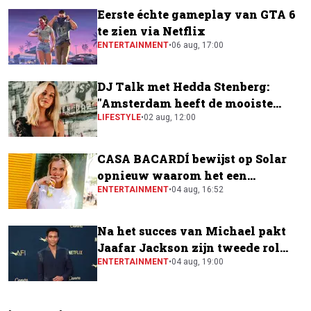
Eerste échte gameplay van GTA 6
te zien via Netflix
ENTERTAINMENT
•
06 aug, 17:00
DJ Talk met Hedda Stenberg:
"Amsterdam heeft de mooiste
festivalscene van Europa"
LIFESTYLE
•
02 aug, 12:00
CASA BACARDÍ bewijst op Solar
opnieuw waarom het een
festivalfavoriet is
ENTERTAINMENT
•
04 aug, 16:52
Na het succes van Michael pakt
Jaafar Jackson zijn tweede rol
naast Will Smith
ENTERTAINMENT
•
04 aug, 19:00