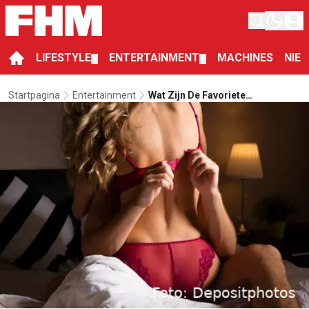
LIFESTYLE
ENTERTAINMENT
MACHINES
NIE
▼
▼
Startpagina
Entertainment
Wat Zijn De Favoriete
Seksstandjes Van 2022?