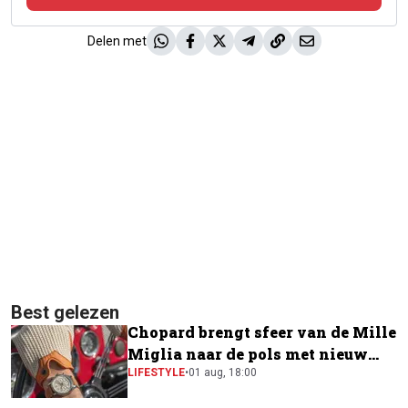
Delen met
Best gelezen
Chopard brengt sfeer van de Mille
Miglia naar de pols met nieuw
horloge
LIFESTYLE
•
01 aug, 18:00