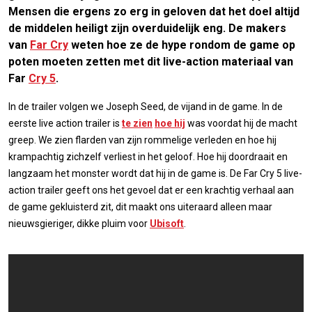
Mensen die ergens zo erg in geloven dat het doel altijd
de middelen heiligt zijn overduidelijk eng. De makers
van
Far Cry
weten hoe ze de hype rondom de game op
poten moeten zetten met dit live-action materiaal van
Far
Cry 5
.
In de trailer volgen we Joseph Seed, de vijand in de game. In de
eerste live action trailer is
te zien
hoe hij
was voordat hij de macht
greep. We zien flarden van zijn rommelige verleden en hoe hij
krampachtig zichzelf verliest in het geloof. Hoe hij doordraait en
langzaam het monster wordt dat hij in de game is. De Far Cry 5 live-
action trailer geeft ons het gevoel dat er een krachtig verhaal aan
de game gekluisterd zit, dit maakt ons uiteraard alleen maar
nieuwsgieriger, dikke pluim voor
Ubisoft
.