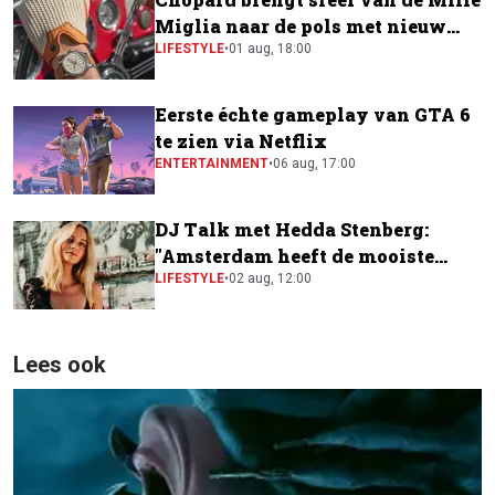
Miglia naar de pols met nieuw
horloge
LIFESTYLE
•
01 aug, 18:00
Eerste échte gameplay van GTA 6
te zien via Netflix
ENTERTAINMENT
•
06 aug, 17:00
DJ Talk met Hedda Stenberg:
"Amsterdam heeft de mooiste
festivalscene van Europa"
LIFESTYLE
•
02 aug, 12:00
Lees ook