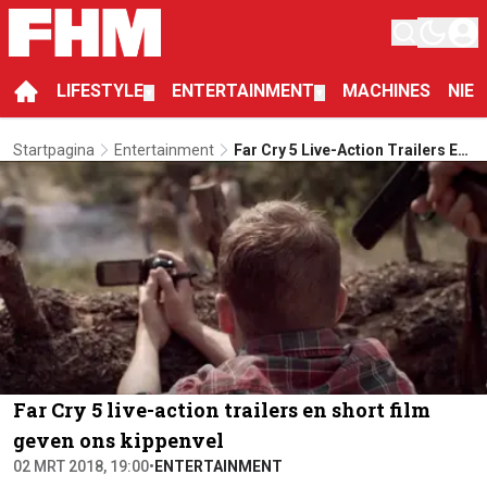
LIFESTYLE
ENTERTAINMENT
MACHINES
NIE
▼
▼
Startpagina
Entertainment
Far Cry 5 Live-Action Trailers En
Short Film Geven Ons Kippenvel
Far Cry 5 live-action trailers en short film
geven ons kippenvel
02 MRT 2018, 19:00
•
ENTERTAINMENT