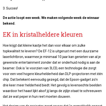
3. Succes!
De actie loopt een week. We maken volgende week de winnaar
bekend.
EK in kristalheldere kleuren
Hoe krijgt dat kleine kastje het dan voor elkaar om zulke
topkwaliteit te leveren? De EF-12 is uitgerust met een duurzame
laserlichtbron, waarmee je minimaal 10 jaar kan genieten van al je
gewenste entertainment zonder dat er onderhuid nodig is aan de
beamer. Ook is 'ie voorzien van 3LCD, een technologie die zorgt
voor een veel hogere kleurhelderheid dan DLP-projectoren met één
chip. Dat betekent eenvoudig gezegd, dat de Epson-gadget zo'n
drie keer meer helderheid biedt. Het gevolg is levensechte beelden
waardoor het haast lijkt alsof jij langs de zijlijn staat te schreeuwen
dat ze wat peper in hun reet moeten douwen.
Het design van de projector zorgt ervoor dat 'ie gemakkelijk opgaat