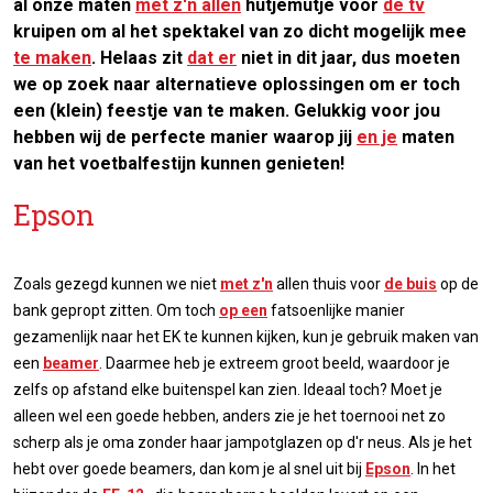
al onze maten
met z'n allen
hutjemutje voor
de tv
kruipen om al het spektakel van zo dicht mogelijk mee
te maken
. Helaas zit
dat er
niet in dit jaar, dus moeten
we op zoek naar alternatieve oplossingen om er toch
een (klein) feestje van te maken. Gelukkig voor jou
hebben wij de perfecte manier waarop jij
en je
maten
van het voetbalfestijn kunnen genieten!
Epson
Zoals gezegd kunnen we niet
met z'n
allen thuis voor
de buis
op de
bank gepropt zitten. Om toch
op een
fatsoenlijke manier
gezamenlijk naar het EK te kunnen kijken, kun je gebruik maken van
een
beamer
. Daarmee heb je extreem groot beeld, waardoor je
zelfs op afstand elke buitenspel kan zien. Ideaal toch? Moet je
alleen wel een goede hebben, anders zie je het toernooi net zo
scherp als je oma zonder haar jampotglazen op d'r neus. Als je het
hebt over goede beamers, dan kom je al snel uit bij
Epson
. In het