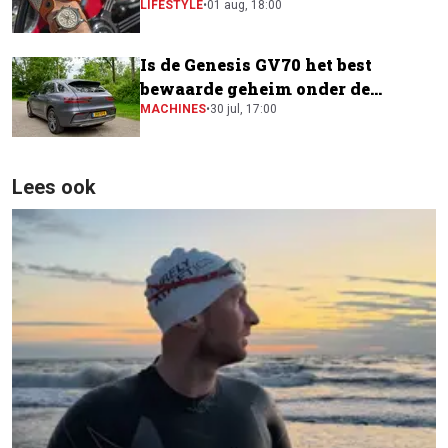
horloge
LIFESTYLE
•
01 aug, 18:00
Is de Genesis GV70 het best
bewaarde geheim onder de
elektrische SUV's?
MACHINES
•
30 jul, 17:00
Lees ook