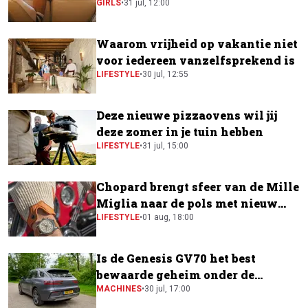
GIRLS
•
31 jul, 12:00
Waarom vrijheid op vakantie niet
voor iedereen vanzelfsprekend is
LIFESTYLE
•
30 jul, 12:55
Deze nieuwe pizzaovens wil jij
deze zomer in je tuin hebben
LIFESTYLE
•
31 jul, 15:00
Chopard brengt sfeer van de Mille
Miglia naar de pols met nieuw
horloge
LIFESTYLE
•
01 aug, 18:00
Is de Genesis GV70 het best
bewaarde geheim onder de
elektrische SUV's?
MACHINES
•
30 jul, 17:00