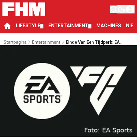
LIFESTYLE
ENTERTAINMENT
MACHINES
NIE
▼
▼
Startpagina
Entertainment
Einde Van Een Tijdperk: EA
Brengt Het Logo Voor EA Sports
FC Uit