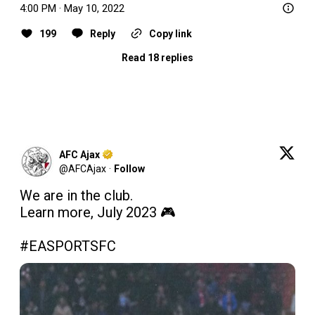
4:00 PM · May 10, 2022
199
Reply
Copy link
Read 18 replies
AFC Ajax
@
AFCAjax
·
Follow
We are in the club.

Learn more, July 2023 🎮

#EASPORTSFC